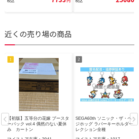
税込
円
税込
円
近くの売り場の商品
【初版】五等分の花嫁 ブースタ
SEGA60th ソニック・ザ・ヘッ
ーパック vol.4 偶然のない夏休
ジホッグ ラバーキーホルダーコ
み カートン
レクション全種
マイストア在庫：
2941
マイストア在庫：
1017