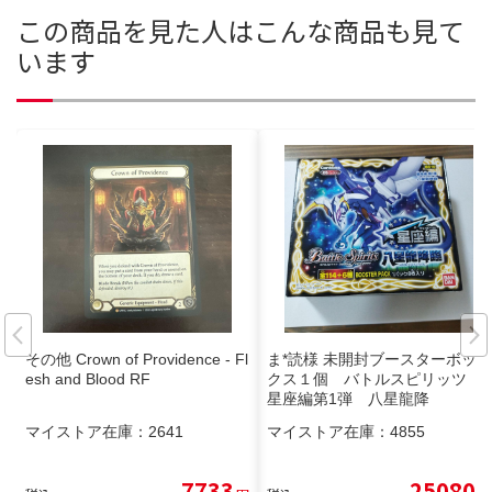
この商品を見た人はこんな商品も見て
います
その他 Crown of Providence - Fl
ま*読様 未開封ブースターボッ
esh and Blood RF
クス１個 バトルスピリッツ
星座編第1弾 八星龍降
マイストア在庫：
2641
マイストア在庫：
4855
7733
25080