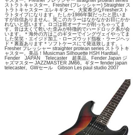
ャスター。Fresher フレッシャー straighter protean series
ストラトキャスター。Fresher (フレッシャー) Straighter ス
トラトキャスター エレキギター。大変希少なFresherスト
ラトタイプになります。たしか1986年製だったと思いま
すが自信ありません。笑このカラーはなかなかお目にかか
れないと思います。ロゴは前オーナーが削っちゃってま
す。音は太くて乾いた歪みが特徴的でハードロック系が会
います。＊海外の方はこのギターでイングヴェイやってま
した笑笑・エイジド加工・ローズウッド指板・ラージヘッ
ド＊裏蓋あります＊ソフトケースにて発送致します。。
Fresher フレッシャー straighter protean series ストラトキ
ャスター。美品！Musicman Silhouette HSH Hardtail。
Fender JAPAN Telecaster 超美品。Fender Japan ジ
ャズマスター JAZZMASTER JM66。ギター fender japan
telecaster。GWセール Gibson Les paul studio 2007