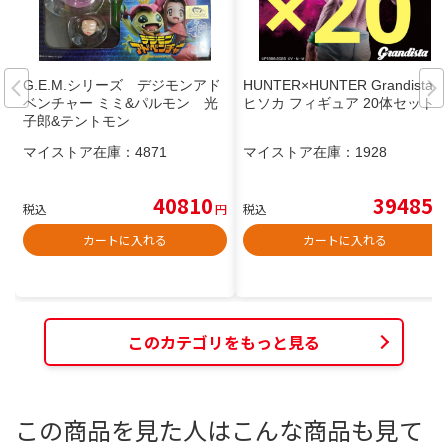
G.E.M.シリーズ デジモンアド
HUNTER×HUNTER Grandista
ベンチャー ミミ&パルモン 光
ヒソカ フィギュア 20体セット
子郎&テントモン
マイストア在庫：
4871
マイストア在庫：
1928
40810
39485
税込
円
税込
円
カートに入れる
カートに入れる
このカテゴリをもっと見る
この商品を見た人はこんな商品も見て