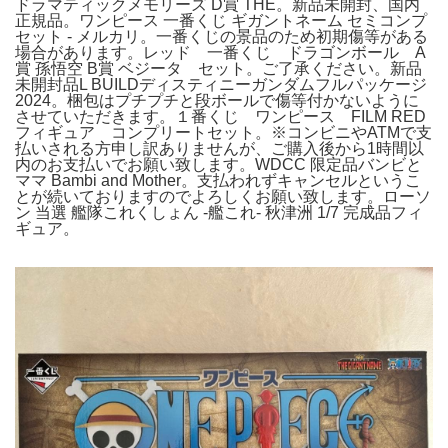
ドラマティックメモリーズ D賞 THE。新品未開封、国内
正規品。ワンピース 一番くじ ギガントネーム セミコンプ
セット - メルカリ。一番くじの景品のため初期傷等がある
場合があります。レッド 一番くじ ドラゴンボール A
賞 孫悟空 B賞 ベジータ セット。ご了承ください。新品
未開封品L BUILDディスティニーガンダムフルパッケージ
2024。梱包はプチプチと段ボールで傷等付かないように
させていただきます。１番くじ ワンピース FILM RED
フィギュア コンプリートセット。※コンビニやATMで支
払いされる方申し訳ありませんが、ご購入後から1時間以
内のお支払いでお願い致します。WDCC 限定品バンビと
ママ Bambi and Mother。支払われずキャンセルというこ
とが続いておりますのでよろしくお願い致します。ローソ
ン 当選 艦隊これくしょん -艦これ- 秋津洲 1/7 完成品フィ
ギュア。