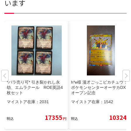
います
*バラ売り可* 引き裂かれし永
h*e様 漫才ごっこピカチュウ：
劫、エムラクール ROE英語4
ポケモンセンターオーサカDX
枚セット
オープン記念
マイストア在庫：
2031
マイストア在庫：
1542
17355
10324
税込
円
税込
円