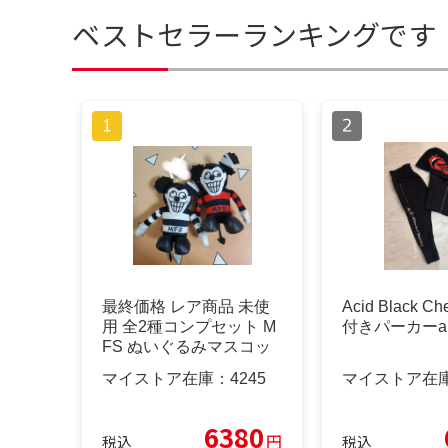
ベストセラーランキングです
最終価格 レア商品 未使
Acid Black C
用 全2種コンプセット M
付きパーカーa
FS ぬいぐるみマスコッ
ト
マイストア在庫：
4245
マイストア在
6380
円
税込
税込