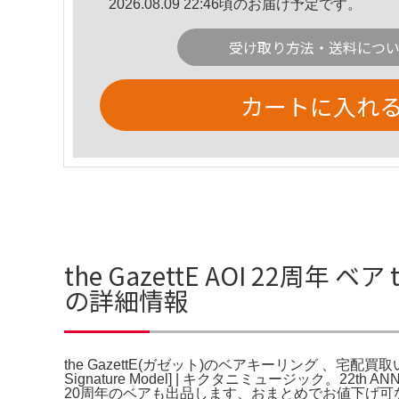
2026.08.09 22:46頃のお届け予定です。
受け取り方法・送料につ
カートに入れ
the GazettE AOI 22周
の詳細情報
the GazettE(ガゼット)のベアキーリング 、宅配買取いたしました
Signature Model] | キクタニミュージック
20周年のベアも出品します、おまとめでお値下げ可なの