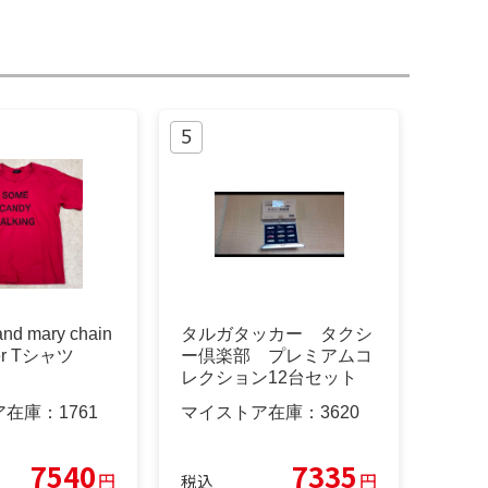
and mary chain
タルガタッカー タクシ
ver Tシャツ
ー倶楽部 プレミアムコ
レクション12台セット
1\64
ア在庫：
1761
マイストア在庫：
3620
7540
7335
円
円
税込