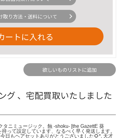
け取り方法・送料について
カートに入れる
欲しいものリストに追加
ベアキーリング 、宅配買取いたしました
キクタニミュージック。蝕 -shoku- [the GazettE 葵
。発送は余裕を持って設定しています、なるべく早く発送します。
今日もヘアセットありがとうございました🌻*. 天才