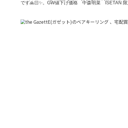
です🙏🏻✨。GW値下げ価格 中森明菜 ISETA