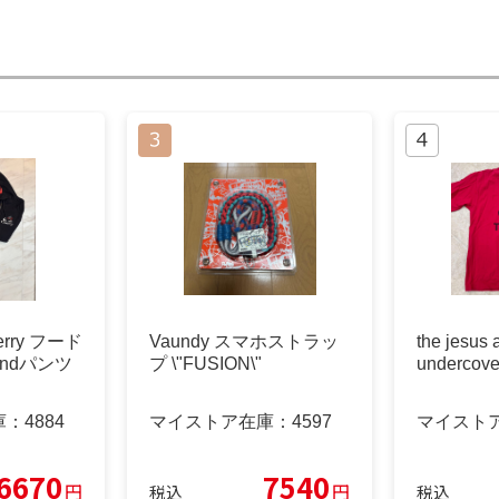
herry フード
Vaundy スマホストラッ
the jesus 
ndパンツ
プ \"FUSION\"
underco
庫：
4884
マイストア在庫：
4597
マイスト
6670
7540
円
円
税込
税込