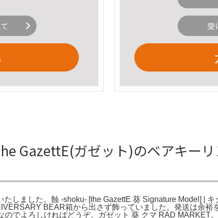
いて
受
る
年 ベア the GazettE(ガゼット)の
。蝕 -shoku- [the GazettE 葵 Signature Model] | 
。22th ANNIVERSARY BEAR箱から出さず飾っていました
でよろしければどうぞ。ガゼット 葵 クマ RAD MARKET。