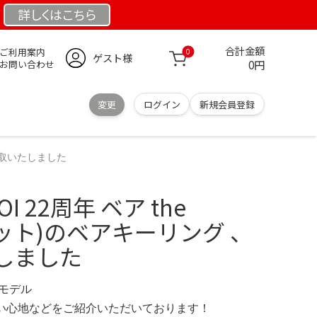
詳しくは
こちら
合計金額
ご利用案内
0
ゲスト様
0円
お問い合わせ
変更
ログイン
新規会員登録
宅配買取いたしました
 AOI 22周年 ベア the
ガゼット)のベアキーリング 、
しました
定モデル
の使い心地などをご紹介いただいております！