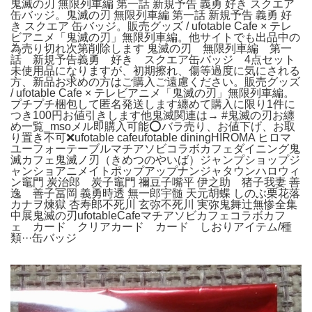
鬼滅の刃 無限列車編 第一話 新規予告 義勇 好き スクエア
缶バッジ。鬼滅の刃 無限列車編 第一話 新規予告 義勇 好
き スクエア 缶バッジ。販売グッズ / ufotable Cafe × テレ
ビアニメ「鬼滅の刃」無限列車編。他サイトでも出品中の
為売り切れ次第削除します 鬼滅の刃 無限列車編 第一
話 新規予告義勇 好き スクエア缶バッジ 4点セット
未使用品になりますが、初期擦れ、傷等過度に気にされる
方、新品お求めの方はご購入ご遠慮ください。販売グッズ
/ ufotable Cafe × テレビアニメ「鬼滅の刃」無限列車編。
プチプチ梱包して匿名発送します纏めて購入に限り1件に
つき100円お値引きします他鬼滅関連は→ #鬼滅の刃お纏
め一覧_msoメル即購入可能⭕️バラ売り、お値下げ、お取
り置き不可❌ufotable cafeufotable diningHIROMA ヒロマ
ユーフォーテーブルマチアソビコラボカフェダイニング鬼
滅カフェ鬼滅ノ刃（きめつのやいば）ジャンプショップジ
ャンショアニメイトポップアップナンジャタウンハロウィ
ン竈門 炭治郎 炭子竈門 禰豆子嘴平 伊之助 猪子我妻 善
逸 善子冨岡 義勇時透 無一郎宇髄 天元胡蝶 しのぶ栗花落
カナヲ煉獄 杏寿郎不死川 玄弥不死川 実弥鬼舞辻無惨全集
中展鬼滅の刃ufotableCafeマチアソビカフェコラボカフ
ェ カード クリアカード カード しおりアイテム/種
類···缶バッジ