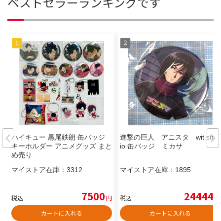
ベストセラーランキングです
ハイキュー 黒尾鉄朗 缶バッジ
進撃の巨人 アニスタ wit stud
キーホルダー アニメグッズ まと
io 缶バッジ ミカサ
め売り
マイストア在庫：
3312
マイストア在庫：
1895
7500
24444
税込
円
税込
円
カートに入れる
カートに入れる