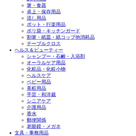
箸・食器
卓上・保存用品
流し用品
ポット・行楽用品
ポリ袋・キッチンガード
割箸・紙皿・紙コップ他消耗品
テーブルクロス
ヘルス＆ビューティー
シャンプー・石鹸・入浴剤
オーラルケア用品
化粧品・化粧小物
ヘルスケア
ベビー用品
美粧用品
手芸・和洋裁
シニアケア
介護用品
香水
郵便関係
老眼鏡・メガネ
文具・事務用品