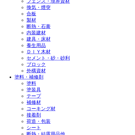
フェンス・境界資材
換気・煙突
合板
製材
断熱・石膏
内装建材
建具・床材
養生用品
ＤＩＹ木材
セメント・砂・砂利
ブロック
外構資材
塗料・補修剤
塗料
塗装具
テープ
補修材
コーキング材
接着剤
荷造・包装
シート
断熱・結露用品他