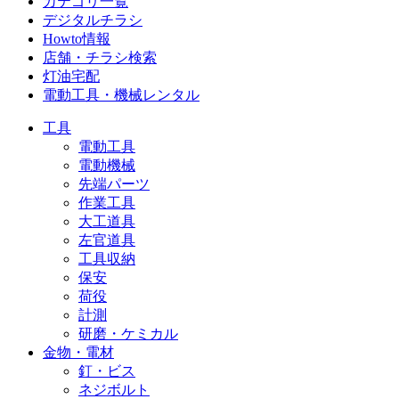
カテゴリ一覧
デジタルチラシ
Howto情報
店舗・チラシ検索
灯油宅配
電動工具・機械レンタル
工具
電動工具
電動機械
先端パーツ
作業工具
大工道具
左官道具
工具収納
保安
荷役
計測
研磨・ケミカル
金物・電材
釘・ビス
ネジボルト