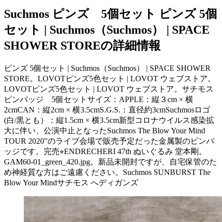
Suchmos ピンズ 5個セット ピンズ 5個
セット | Suchmos（Suchmos） | SPACE
SHOWER STOREの詳細情報
ピンズ 5個セット | Suchmos（Suchmos） | SPACE SHOWER
STORE。LOVOTピンズ5色セット | LOVOT ウェブストア。
LOVOTピンズ5色セット | LOVOT ウェブストア。サチモス
ピンバッジ 5個セットサイズ：APPLE：縦３cm × 横
2cmCAN：縦2cm × 横3.5cmS.G.S.：直径約3cmSuchmosロゴ
(白/黒とも）：縦1.5cm × 横3.5cm新型コロナウイルス感染拡
大に伴い、公演中止となったSuchmos The Blow Your Mind
TOUR 2020”のライブ会場で販売予定だった金属製のピンバ
ッジです。完売⭐︎ENDRECHERI 47th ぬいぐるみ 堂本剛。
GAM60-01_green_420.jpg。新品未開封ですが、自宅保管のた
め神経質な方はご遠慮ください。Suchmos SUNBURST The
Blow Your Mindサチモス へディガンズ