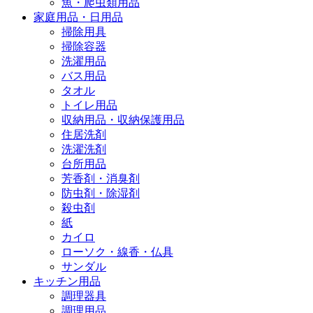
魚・爬虫類用品
家庭用品・日用品
掃除用具
掃除容器
洗濯用品
バス用品
タオル
トイレ用品
収納用品・収納保護用品
住居洗剤
洗濯洗剤
台所用品
芳香剤・消臭剤
防虫剤・除湿剤
殺虫剤
紙
カイロ
ローソク・線香・仏具
サンダル
キッチン用品
調理器具
調理用品