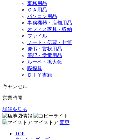
事務用品
ＯＡ用品
パソコン用品
事務機器・店舗用品
オフィス家具・収納
ファイル
ノート・伝票・封筒
慶弔・賞状用品
筆記・学童用品
ルーペ・拡大鏡
喫煙具
ＤＩＹ書籍
キャンセル
営業時間:
詳細を見る
マイストア
変更
TOP