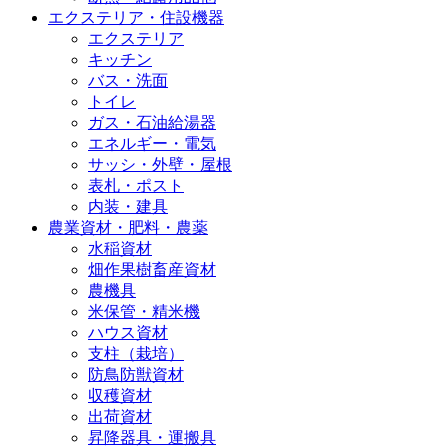
エクステリア・住設機器
エクステリア
キッチン
バス・洗面
トイレ
ガス・石油給湯器
エネルギー・電気
サッシ・外壁・屋根
表札・ポスト
内装・建具
農業資材・肥料・農薬
水稲資材
畑作果樹畜産資材
農機具
米保管・精米機
ハウス資材
支柱（栽培）
防鳥防獣資材
収穫資材
出荷資材
昇降器具・運搬具