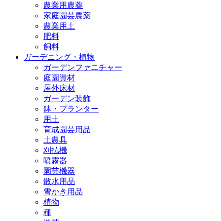
農業用農薬
家庭園芸農薬
農業用土
肥料
飼料
ガーデニング・植物
ガーデンファニチャー
庭園資材
屋外床材
ガーデン装飾
鉢・プランター
用土
育成園芸用品
土農具
刈払機
噴霧器
園芸機器
散水用品
雪かき用品
植物
種