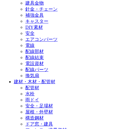
建具金物
針金・チェーン
補強金具
キャスター
DIY素材
安全
エアコンパーツ
電線
配線部材
配線結束
電設資材
配線パーツ
換気扇
建材・木材・配管材
配管材
水栓
雨ドイ
安全・足場材
屋根・外壁材
構造鋼材
ドア窓・建具