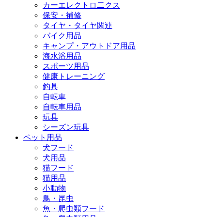
カーエレクトロ二クス
保安・補修
タイヤ・タイヤ関連
バイク用品
キャンプ・アウトドア用品
海水浴用品
スポーツ用品
健康トレーニング
釣具
自転車
自転車用品
玩具
シーズン玩具
ペット用品
犬フード
犬用品
猫フード
猫用品
小動物
鳥・昆虫
魚・爬虫類フード