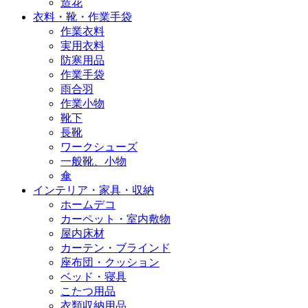
造花
衣料・靴・作業手袋
作業衣料
実用衣料
防寒用品
作業手袋
雨合羽
作業小物
靴下
長靴
ワークシューズ
一般靴、小物
傘
インテリア・家具・収納
ホームデコ
カーペット・室内敷物
屋内床材
カーテン・ブラインド
座布団・クッション
ベッド・寝具
こたつ用品
衣類収納用品