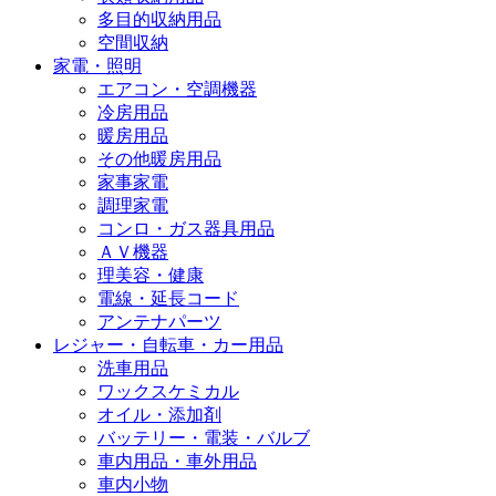
多目的収納用品
空間収納
家電・照明
エアコン・空調機器
冷房用品
暖房用品
その他暖房用品
家事家電
調理家電
コンロ・ガス器具用品
ＡＶ機器
理美容・健康
電線・延長コード
アンテナパーツ
レジャー・自転車・カー用品
洗車用品
ワックスケミカル
オイル・添加剤
バッテリー・電装・バルブ
車内用品・車外用品
車内小物