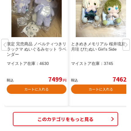
限定 完売商品 ノベルティつきリ
ときめきメモリアル 桜井琉夏 葉
ラックマ ぬいぐるみセット ラベ
月珪 ぴたぬい Girl's Side
ンダー
マイストア在庫：
4630
マイストア在庫：
3745
7499
7462
税込
円
税込
円
カートに入れる
カートに入れる
このカテゴリをもっと見る