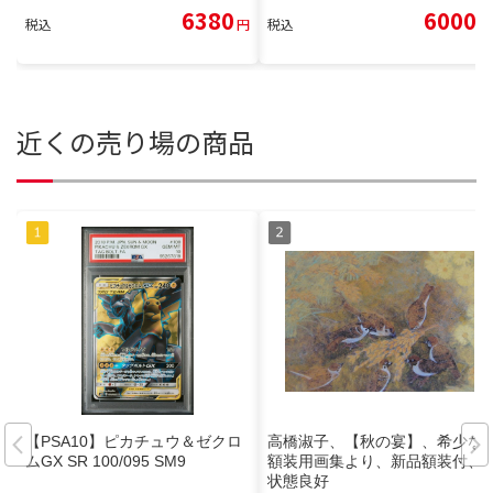
6380
6000
税込
円
税込
円
近くの売り場の商品
【PSA10】ピカチュウ＆ゼクロ
高橋淑子、【秋の宴】、希少な
ムGX SR 100/095 SM9
額装用画集より、新品額装付、
状態良好