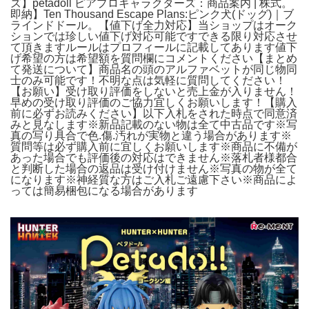
ズ】petadoll ピアプロキャラクターズ：商品案内 | 株式。
即納】Ten Thousand Escape Plans:ピンク犬(ドッグ)｜ブ
ラインドドール。【値下げ全力対応】当ショップはオーク
ションでは珍しい値下げ対応可能ですできる限り対応させ
て頂きますルールはプロフィールに記載してあります値下
げ希望の方は希望額を質問欄にコメントください【まとめ
て発送について】商品名の頭のアルファベットが同じ物同
士のみ可能です！不明な点は気軽に質問してください！
【お願い】受け取り評価をしないと売上金が入りません！
早めの受け取り評価のご協力宜しくお願いします！【購入
前に必ずお読みください】以下入札をされた時点で同意済
みと見なします※新品記載のない物は全て中古品です※写
真の写り具合で色.傷.汚れが実物と違う場合があります※
質問等は必ず購入前に宜しくお願いします※商品に不備が
あった場合でも評価後の対応はできません※落札者様都合
と判断した場合の返品は受け付けません※写真の物が全て
になります※神経質な方はご入札ご遠慮下さい※商品によ
っては簡易梱包になる場合があります