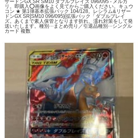
ザードンGX SR SM10 ダブルブレイズ 096/095 - メルカ
リ。即購入⭕️画像をよく見てからご購入ください。キュウ
コン ★ 第1弾基本拡張パック 104/128。レシラム&リザー
ドンGX SR[SM10 096/095](拡張パック「ダブルブレイ
ズ。あくまで素人保管となります折れ、濡れ対策をして発
送いたします。種別···まとめ売り／引退品種別···シングル
カード 複数