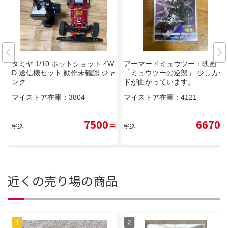
タミヤ 1/10 ホットショット 4W
アーマードミュウツー：映画
D 送信機セット 動作未確認 ジャ
「ミュウツーの逆襲」 少しカー
ンク
ドが曲がっています。
マイストア在庫：
3804
マイストア在庫：
4121
7500
6670
税込
円
税込
円
近くの売り場の商品