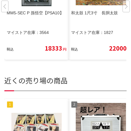
MM5-SEC P 孫悟空【PSA10】
和太鼓 1尺3寸 長胴太鼓
マイストア在庫：
3564
マイストア在庫：
1827
18333
22000
税込
円
税込
円
近くの売り場の商品