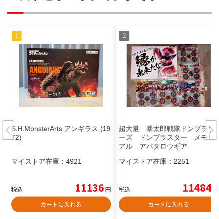
S.H.MonsterArts アンギラス (19
超大量 暴太郎戦隊ドンブラザ
72)
ーズ ドンブラスター メモリ
アル アバタロウギア
マイストア在庫：
4921
マイストア在庫：
2251
11136
11484
税込
円
税込
円
カートに入れる
カートに入れる