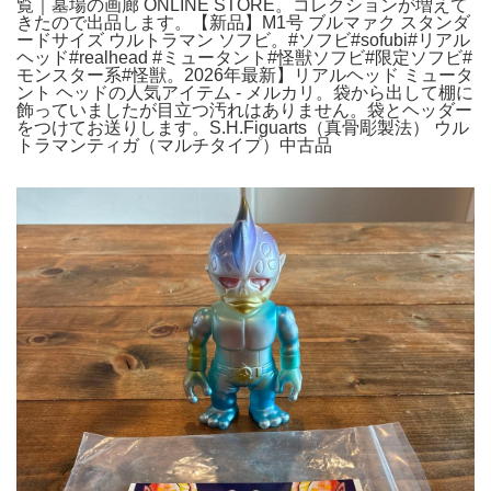
覧｜墓場の画廊 ONLINE STORE。コレクションが増えて
きたので出品します。【新品】M1号 ブルマァク スタンダ
ードサイズ ウルトラマン ソフビ。#ソフビ#sofubi#リアル
ヘッド#realhead #ミュータント#怪獣ソフビ#限定ソフビ#
モンスター系#怪獣。2026年最新】リアルヘッド ミュータ
ント ヘッドの人気アイテム - メルカリ。袋から出して棚に
飾っていましたが目立つ汚れはありません。袋とヘッダー
をつけてお送りします。S.H.Figuarts（真骨彫製法） ウル
トラマンティガ（マルチタイプ）中古品