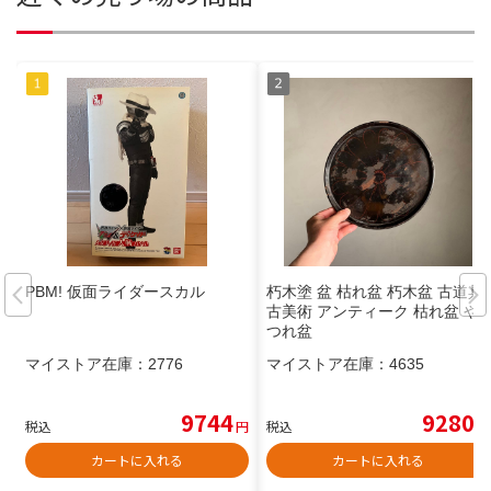
PBM! 仮面ライダースカル
朽木塗 盆 枯れ盆 朽木盆 古道具
古美術 アンティーク 枯れ盆 や
つれ盆
マイストア在庫：
2776
マイストア在庫：
4635
9744
9280
税込
円
税込
円
カートに入れる
カートに入れる