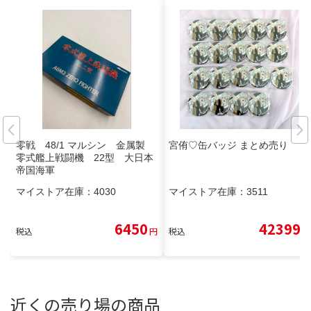
零戦 48/1 マルシン 金属製
宮侑♡缶バッジ まとめ売り
零式艦上戦闘機 22型 大日本
帝国海軍
マイストア在庫：
4030
マイストア在庫：
3511
6450
42399
税込
円
税込
円
近くの売り場の商品