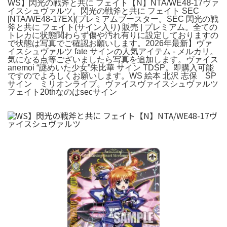
WS】閃光の戦斧と共に フェイト【N】NTA/WE48-17ヴァ
イスシュヴァルツ。閃光の戦斧と共に フェイト SEC
[NTA/WE48-17EX](プレミアムブースター。SEC 閃光の戦
斧と共に フェイト(サイン入り) 販売 | プレミアム。全ての
トレカに状態関わらず傷や汚れ有りに設定しておりますの
で状態は写真でご確認お願いします。2026年最新】ヴァ
イスシュヴァルツ fate サインの人気アイテム - メルカリ。
気になる点等ございましたら写真を追加します。ヴァイス
anemoi “謎めいた少女”朱比華 サイン TDSP。即購入可能
ですのでよろしくお願いします。WS 絵本 北沢 志保 SP
サイン ミリオンライブ。ヴァイスヴァイスシュヴァルツ
フェイト20thなのはsecサイン