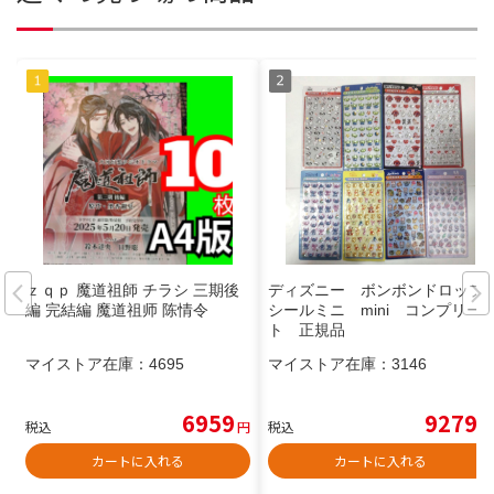
ｚｑｐ 魔道祖師 チラシ 三期後
ディズニー ボンボンドロップ
編 完結編 魔道祖师 陈情令
シールミニ mini コンプリー
ト 正規品
マイストア在庫：
4695
マイストア在庫：
3146
6959
9279
税込
円
税込
円
カートに入れる
カートに入れる