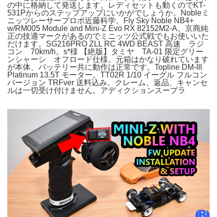
の中に格納して発送します。レディセットも動くのでKT-
531Pからのステップアップにいかがでしょうか。Nobleミ
ニッツレーサープロポ近藤科学。Fly Sky Noble NB4+
w/RM005 Module and Mini-Z Evo RX 82152M2-A。京商純
正の技適マークがあるのでミニッツ公式戦でもお使いいた
だけます。SG216PRO ZLL RC 4WD BEAST 高速 ラジ
コン 70km/h。s*様 【絶版】タミヤ TA-01 限定グリー
ンシャーシ オフロード仕様。元箱はかなり破れています
が本体、バッテリー共に動作は正常です。Topline DM-III
Platinum 13.5T モーター。TT02R 1/10 イーグル フルコン
バージョン TRFver 送料込み。クレーム、返品、キャンセ
ルは一切受け付けません。アディクションスープラ