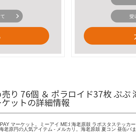
いて
受
る
売り 76個 ＆ ポラロイド37枚 ぷぷ
 マーケットの詳細情報
PAY マーケット。ミーアイ ME:I 海老原鼓 ラポスタステッカー 
新】海老原円の人気アイテム - メルカリ。海老原鼓 夏コン 昼缶