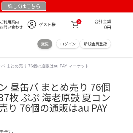
詳しくは
こちら
合計金額
ご利用案内
0
ゲスト様
0円
お問い合わせ
変更
ログイン
新規会員登録
バ まとめ売り 76個の通販はau PAY マーケット
ン 昼缶バ まとめ売り 76個
37枚 ぷぷ 海老原鼓 夏コン
り 76個の通販はau PAY
定モデル