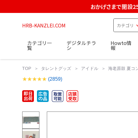
おかげさまで開設2
HRB-KANZLEI.COM
カテゴリ一
デジタルチラ
Howto情
覧
シ
報
TOP
タレントグッズ
アイドル
海老原鼓 夏コン
(2859)