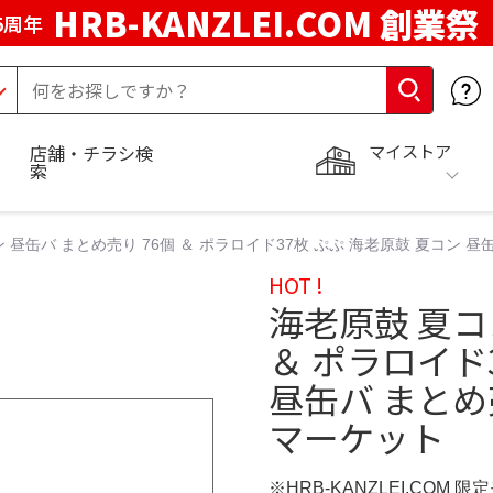
HRB-KANZLEI.COM 創業祭
5周年
マイストア
店舗・チラシ検
索
 昼缶バ まとめ売り 76個 ＆ ポラロイド37枚 ぷぷ 海老原鼓 夏コン 昼缶
HOT !
海老原鼓 夏コ
＆ ポラロイド
昼缶バ まとめ売
マーケット
※HRB-KANZLEI.COM 限