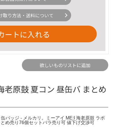
け取り方法・送料について
カートに入れる
欲しいものリストに追加
 海老原鼓 夏コン 昼缶バ まとめ
缶バッジ - メルカリ。ミーアイ ME:I 海老原鼓 ラポ
バまとめ売り76個セットバラ売り可 値下げ交渉可