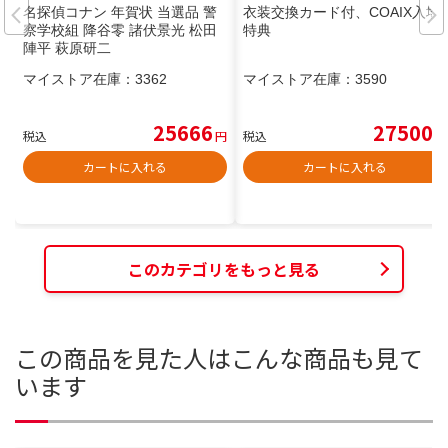
名探偵コナン 年賀状 当選品 警
衣装交換カード付、COAIX入場
察学校組 降谷零 諸伏景光 松田
特典
陣平 萩原研二
マイストア在庫：
3362
マイストア在庫：
3590
25666
27500
税込
円
税込
円
カートに入れる
カートに入れる
このカテゴリをもっと見る
この商品を見た人はこんな商品も見て
います