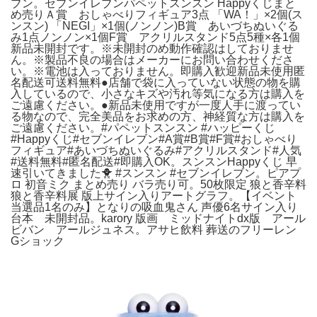
ブン。セブンイレブンパペットスンスン Happyくじまと
め売りＡ賞 おしゃべりフィギュア3点 「WA！」×2個(ス
ンスン) 「NEGI」×1個(ノンノン)B賞 あいづちぬいぐる
み1点ノンノン×1個F賞 アクリルスタンド5点5種×各1個
新品未開封です。※未開封のめ動作確認はしておりませ
ん。※製品不良の場合はメーカーにお問い合わせくださ
い。※電池は入っておりません。即購入歓迎新品未使用匿
名配送可送料無料●店舗で袋に入っていない状態の物を購
入しているので、小さなキズや汚れ等気になる方は購入を
ご遠慮ください。●新品未使用ですが一度人手に渡ってい
る物なので、完全美品をお求めの方、神経質な方は購入を
ご遠慮ください。#パペットスンスン #ハッピーくじ
#Happyくじ#セブンイレブン#A賞#B賞#F賞#おしゃべり
フィギュア#あいづちぬいぐるみ#アクリルスタンド#人気
#送料無料#匿名配送#即購入OK。スンスンHappyくじ 早
速引いてきました🐥 #スンスン #セブンイレブン。ピアプ
ロ 初音ミク まとめ売り バラ売り可。50枚限定 狼と香辛料
狼と香辛料展 版上サイン入りアートグラフ。【イベント
当選品1名のみ】となりの吸血鬼さん 声優6名サイン入り
台本 未開封品。karory 版画 ミッドナイトdx版 アール
ビバン アールジュネス。アサヒ飲料 葬送のフリーレン
Gショック