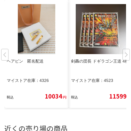
ヘアピン 匿名配送
剣轟の団長 ドギラゴン王道 4枚
マイストア在庫：
4326
マイストア在庫：
4523
10034
11599
税込
円
税込
円
近くの売り場の商品