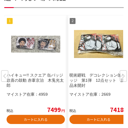
ハイキュー!! スクエア 缶バッジ
呪術廻戦 デコレクション缶バ
歓喜の鼓動 赤葦京治 木兎光太
ッジ 第1弾 12点セット 新
郎
品未開封
マイストア在庫：
4959
マイストア在庫：
2669
7499
7418
税込
円
税込
円
カートに入れる
カートに入れる