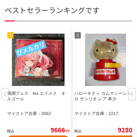
ベストセラーランキングです
鳴潮フェス fes エイメス オ
ハローキティ ガムマシーン レト
ルゴール
ロ サンリオ レア 希少
マイストア在庫：
2062
マイストア在庫：
2217
9666
9280
税込
円
税込
円