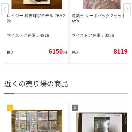
レイジー 松吉輝宗モデル 2BA 2
遊戯王 ターボパック 2セット K
2g
az's
マイストア在庫：
4916
マイストア在庫：
3236
6150
8119
税込
円
税込
円
近くの売り場の商品