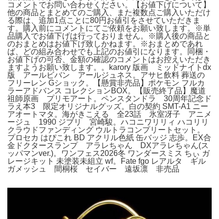
コメントでお問い合わせください。【お値下げについて】
他の商品とまとめてのご購入、また複数点ご購入いただけ
る際は、追加1点ことに80円お値引をさせていただきま
す。購入前にコメントにてご依頼をお願い致します。※単
品購入でお値下げは行っておりません。※購入後の商品と
のおまとめはお値下げ致しかねます。※おまとめであれ
ば、どの組み合わせでも上記のお値引になります。同梱・
お値下げの可否、金額の確認のコメントはお控えいただき
ますようお願い致します。。karory 版画 ミッドナイトdx
版 アールビバン アールジュネス。アサヒ飲料 葬送の
フリーレン Gショック。【懸賞非売品】ポケモン フルカ
ラーアドバンス コレクションBOX。【販売終了品】魔道
祖師原画 プリモアート。ペンスタンドラ 30周年記念ド
ラえ本3 限定オリジナルグッズ。白の契約 SMT-A1 ニー
アオートマタ。海がきこえる 全23話 氷室冴子 アニメ
ージュ 1990 ジブリ 宮崎駿。ハコニワリリィ ハコリリ
クラウドファンディング ウルトラコンプリートセット。
プロセカ はぴこれ BD アクリル色紙 缶バッジ 志歩。EX合
金ドクタースランプ アラレちゃん DXアラレちゃん(ス
ッパマンver.)。ワンフェス2026冬 ワンダースミス ちぃ ガ
レージキット 未塗装未組立 wf。Fate fgo レアルタ ギル
ガメッシュ 間桐桜 セイバー 遠坂凛 非売品