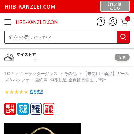
詳しくは
HRB-KANZLEI.COM
こちら
0
HRB-KANZLEI.COM
マイストア
変更
TOP
キャラクターグッズ
その他
【未使用・新品】ガール
ズ＆パンツァー 最終章 -無限軌道-金保留目覚まし時計
(2862)