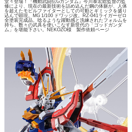
堂々登場！『機動武闘伝Gガンダム』今川泰宏総監督の監
修により、現在の最新技術を詰め込んだ鋼の体躯が、人体
を超えたモビルファイターとしての可動とギミックを盛り
込んで顕現。MG 1/100 ドワッジ改。RZ-041ライガーゼロ
全塗装完成品。唸るような躍動感と洗練されたフォルムを
持ち、数々の武具を使いこなす新世代の「ゴッドガンダ
ム」を堪能下さい。NEKOZO様 製作依頼ページ