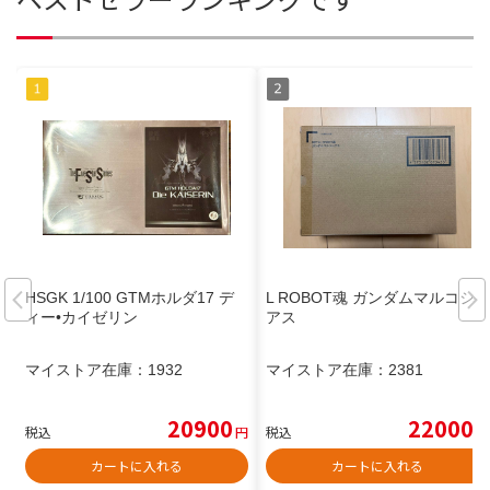
HSGK 1/100 GTMホルダ17 デ
L ROBOT魂 ガンダムマルコシ
ィー•カイゼリン
アス
マイストア在庫：
1932
マイストア在庫：
2381
20900
22000
税込
円
税込
円
カートに入れる
カートに入れる