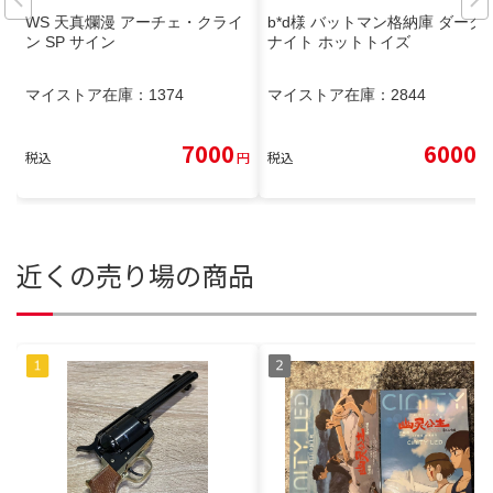
WS 天真爛漫 アーチェ・クライ
b*d様 バットマン格納庫 ダーク
ン SP サイン
ナイト ホットトイズ
マイストア在庫：
1374
マイストア在庫：
2844
7000
6000
税込
円
税込
円
近くの売り場の商品