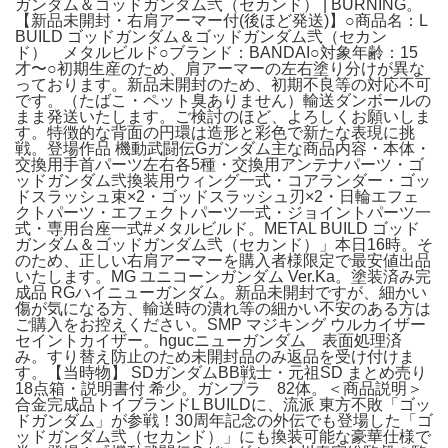
ガンダム＆ゴッドガンダム弐（セカンド） | BURNING。
【新品未開封・右肩アーマー付(後ほど発送)】○商品名：L
BUILD ゴッドガンダム＆ゴッドガンダム弐（セカン
ド） メタルビルド○ブランド：BANDAI○対象年齢：15
才〜○初期生産のため、肩アーマーの左右塗り分けが異な
っております。新品未開封のため、初期不良等の対応不可
です。（たばこ・ペット臭ありません）輸送ダンボールの
まま発送いたします。ご検討のほど、よろしくお願いしま
す。特徴的な背面の円環は造形と彩色で新たな表現に挑
戦。登場作品 機動武闘伝Gガンダム主な商品内容・本体・
交換用手首パーツ左右各5種・交換用アンテナパーツ・ゴ
ッドガンダム弐換装用ウィング一式・コアランダー・ゴッ
ドスラッシュ束×2・ゴッドスラッシュ刃×2・日輪エフェ
クトパーツ・エフェクトパーツ一式・ジョイントパーツ一
式・専用台座一式#メタルビルド。METAL BUILD ゴッド
ガンダム＆ゴッドガンダム弐（セカンド）」本日16時。そ
のため、正しい右肩アーマーを購入者様限定で最安値出品
いたします。MG ユニコーンガンダム Ver.Ka。塗装済み完
成品 RGハイニューガンダム。新品未開封ですが、細かい
傷が気になる方、輸送時の潰れ等の細かい不安のある方は
ご購入をお控えください。SMP マジキング ウルカイザー
セイントカイザー。hgucニューガンダム 表面処理済
み。すり替え防止のため未開封品のみ返品を受け付けま
す。【当時物】 SDガンダムBB戦士・元祖SD まとめ売り
18点箱・説明書付 希少。ガンプラ 82体。＜商品説明＞
合金完成品トイブランドL BUILDに、流派 東方不敗「ゴッ
ドガンダム」が参戦！30周年記念の外伝でも登場した「ゴ
ッドガンダム弐（セカンド）」にも換装可能な豪華仕様で