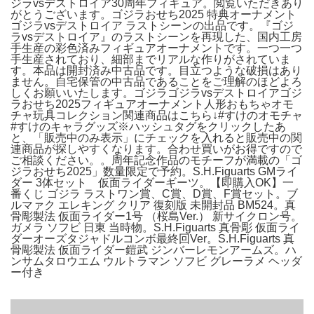
ジラvsデストロイア30周年フィギュア。閲覧いただきあり
がとうございます。ゴジラおせち2025 特典オーナメント
ゴジラvsデストロイア ラストシーンの出品です。『ゴジ
ラvsデストロイア』のラストシーンを再現した、国内工房
手生産の彩色済みフィギュアオーナメントです。一つ一つ
手生産されており、細部までリアルな作りがされていま
す。本品は開封済み中古品です。目立つような破損はあり
ません。自宅保管の中古品であることをご理解のほどよろ
しくお願いいたします。ゴジラゴジラvsデストロイアゴジ
ラおせち2025フィギュアオーナメント人形おもちゃオモ
チャ玩具コレクション関連商品はこちら↓#すけのオモチャ
#すけのキャラグッズ※ハッシュタグをクリックしたあ
と、「販売中のみ表示」にチェックを入れると販売中の関
連商品が探しやすくなります。合わせ買いがお得ですので
ご相談ください。。周年記念作品のモチーフが満載の「ゴ
ジラおせち2025」数量限定で予約。S.H.Figuarts GMライ
ダー 3体セット 仮面ライダーギーツ。【即購入OK】一
番くじ ゴジラ ラストワン賞、C賞、D賞、F賞セット。ブ
ルマァク エレキング クリア 復刻版 未開封品 BM524。真
骨彫製法 仮面ライダー1号 （桜島Ver.） 新サイクロン号。
ガメラ ソフビ 日東 当時物。S.H.Figuarts 真骨彫 仮面ライ
ダーオーズタジャドルコンボ最終回Ver。S.H.Figuarts 真
骨彫製法 仮面ライダー鎧武 ジンバーレモンアームズ。ハ
ンサムタロウエム ウルトラマン ソフビ グレーラメ ヘッダ
ー付き