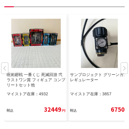
呪術廻戦 一番くじ 死滅回游 弐
サンプロジェクト グリーンガス
ラストワン賞 フィギュア コンプ
レギュレーター
リートセット他
マイストア在庫：
4932
マイストア在庫：
3857
32449
6750
税込
円
税込
円