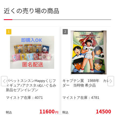
近くの売り場の商品
パペットスンスンHappyくじフ
キャプテン翼 1988年 カレン
ィギュア♪アクスタ♪ぬいぐるみ
ダー 当時物 希少品
新品セブンイレブン
マイストア在庫：
4071
マイストア在庫：
4781
11600
14500
税込
円
税込
円