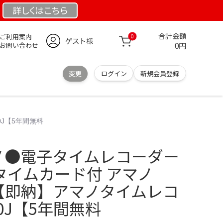
詳しくは
こちら
合計金額
ご利用案内
0
ゲスト様
0円
お問い合わせ
変更
ログイン
新規会員登録
0J【5年間無料
マノ●電子タイムレコーダー
体 タイムカード付 アマノ
 【即納】アマノタイムレコ
00J【5年間無料