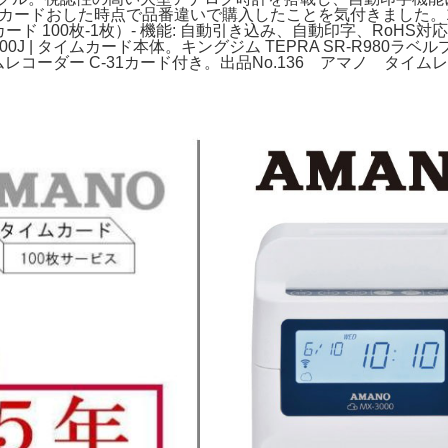
カードおした時点で品番違いで購入したことを気付きました。1枚使
（Aカード 100枚-1枚）- 機能: 自動引き込み、自動印字、R
3000J | タイムカード本体。キングジム TEPRA SR-R98
 タイムレコーダー C-31カード付き。出品No.136 アマノ タイム