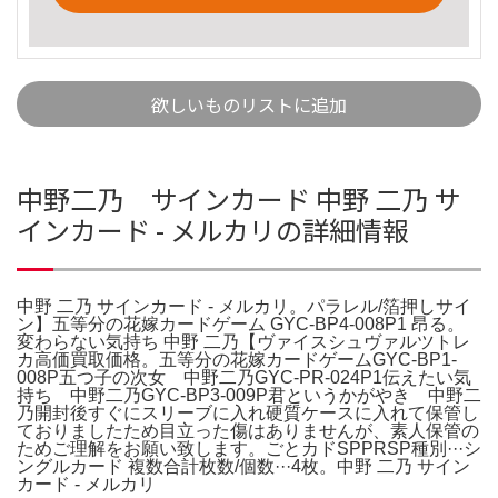
欲しいものリストに追加
中野二乃 サインカード 中野 二乃 サ
インカード - メルカリの詳細情報
中野 二乃 サインカード - メルカリ。パラレル/箔押しサイ
ン】五等分の花嫁カードゲーム GYC-BP4-008P1 昂る。
変わらない気持ち 中野 二乃【ヴァイスシュヴァルツトレ
カ高価買取価格。五等分の花嫁カードゲームGYC-BP1-
008P五つ子の次女 中野二乃GYC-PR-024P1伝えたい気
持ち 中野二乃GYC-BP3-009P君というかがやき 中野二
乃開封後すぐにスリーブに入れ硬質ケースに入れて保管し
ておりましたため目立った傷はありませんが、素人保管の
ためご理解をお願い致します。ごとカドSPPRSP種別···シ
ングルカード 複数合計枚数/個数···4枚。中野 二乃 サイン
カード - メルカリ