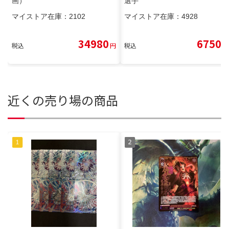
画）
選手
マイストア在庫：
2102
マイストア在庫：
4928
34980
6750
税込
円
税込
円
近くの売り場の商品