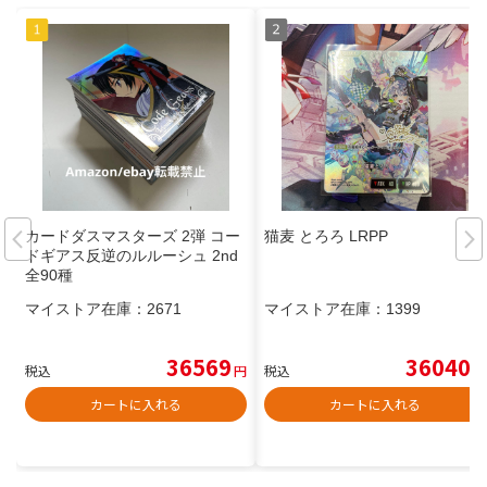
カードダスマスターズ 2弾 コー
猫麦 とろろ LRPP
ドギアス反逆のルルーシュ 2nd
全90種
マイストア在庫：
2671
マイストア在庫：
1399
36569
36040
税込
円
税込
円
カートに入れる
カートに入れる