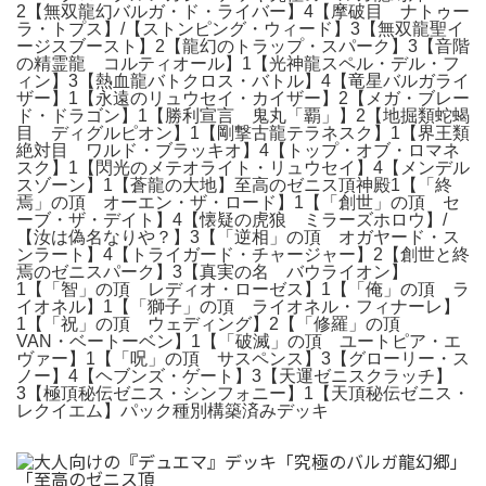
2【無双龍幻バルガ・ド・ライバー】4【摩破目 ナトゥー
ラ・トプス】/【ストンピング・ウィード】3【無双龍聖イ
ージスブースト】2【龍幻のトラップ・スパーク】3【音階
の精霊龍 コルティオール】1【光神龍スペル・デル・フ
ィン】3【熱血龍バトクロス・バトル】4【竜星バルガライ
ザー】1【永遠のリュウセイ・カイザー】2【メガ・ブレー
ド・ドラゴン】1【勝利宣言 鬼丸「覇」】2【地掘類蛇蝎
目 ディグルピオン】1【剛撃古龍テラネスク】1【界王類
絶対目 ワルド・ブラッキオ】4【トップ・オブ・ロマネ
スク】1【閃光のメテオライト・リュウセイ】4【メンデル
スゾーン】1【蒼龍の大地】至高のゼニス頂神殿1【「終
焉」の頂 オーエン・ザ・ロード】1【「創世」の頂 セ
ーブ・ザ・デイト】4【懐疑の虎狼 ミラーズホロウ】/
【汝は偽名なりや？】3【「逆相」の頂 オガヤード・ス
ンラート】4【トライガード・チャージャー】2【創世と終
焉のゼニスパーク】3【真実の名 バウライオン】
1【「智」の頂 レディオ・ローゼス】1【「俺」の頂 ラ
イオネル】1【「獅子」の頂 ライオネル・フィナーレ】
1【「祝」の頂 ウェディング】2【「修羅」の頂
VAN・ベートーベン】1【「破滅」の頂 ユートピア・エ
ヴァー】1【「呪」の頂 サスペンス】3【グローリー・ス
ノー】4【ヘブンズ・ゲート】3【天運ゼニスクラッチ】
3【極頂秘伝ゼニス・シンフォニー】1【天頂秘伝ゼニス・
レクイエム】パック種別構築済みデッキ