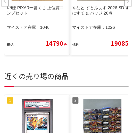
K*i様 PIXAR一番くじ 上位賞コ
やなと すとふぇす 2026 SD す
ンプセット
にすて 缶バッジ 26点
マイストア在庫：
1046
マイストア在庫：
1226
14790
19085
税込
円
税込
円
近くの売り場の商品