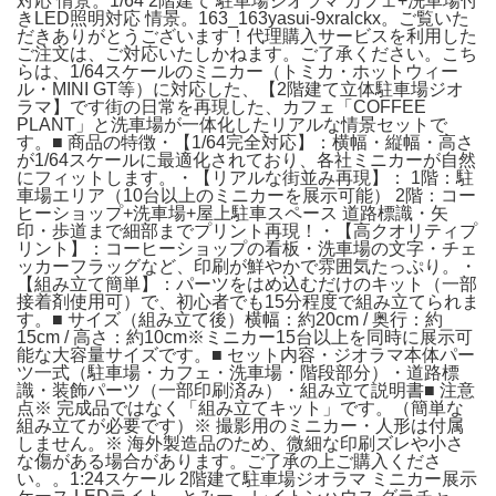
対応 情景。1/64 2階建て 駐車場ジオラマ カフェ+洗車場付
きLED照明対応 情景。163_163yasui-9xralckx。ご覧いた
だきありがとうございます！代理購入サービスを利用した
ご注文は、ご対応いたしかねます。ご了承ください。こち
らは、1/64スケールのミニカー（トミカ・ホットウィー
ル・MINI GT等）に対応した、【2階建て立体駐車場ジオ
ラマ】です街の日常を再現した、カフェ「COFFEE
PLANT」と洗車場が一体化したリアルな情景セットで
す。■ 商品の特徴・【1/64完全対応】：横幅・縦幅・高さ
が1/64スケールに最適化されており、各社ミニカーが自然
にフィットします。・【リアルな街並み再現】： 1階：駐
車場エリア（10台以上のミニカーを展示可能） 2階：コー
ヒーショップ+洗車場+屋上駐車スペース 道路標識・矢
印・歩道まで細部までプリント再現！・【高クオリティプ
リント】：コーヒーショップの看板・洗車場の文字・チェ
ッカーフラッグなど、印刷が鮮やかで雰囲気たっぷり。・
【組み立て簡単】：パーツをはめ込むだけのキット（一部
接着剤使用可）で、初心者でも15分程度で組み立てられま
す。■ サイズ（組み立て後）横幅：約20cm / 奥行：約
15cm / 高さ：約10cm※ミニカー15台以上を同時に展示可
能な大容量サイズです。■ セット内容・ジオラマ本体パー
ツ一式（駐車場・カフェ・洗車場・階段部分）・道路標
識・装飾パーツ（一部印刷済み）・組み立て説明書■ 注意
点※ 完成品ではなく「組み立てキット」です。（簡単な
組み立てが必要です）※ 撮影用のミニカー・人形は付属
しません。※ 海外製造品のため、微細な印刷ズレや小さ
な傷がある場合があります。ご了承の上ご購入くださ
い。。1:24スケール 2階建て駐車場ジオラマ ミニカー展示