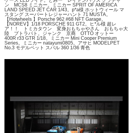
ケース LEDライト。とみー レイトンハウス グラチャ
ン MCS8 ミニカー。ミニカー SPRIT OF AMERICA
LAND SPEED JET CAR 1/43。p*a様 ホットウィール マ
スタング スーパートレジャーハント 71 MUSTA。
【Hotwheels 】Porsche 962 #68 NFT Garage。
【NOREV】1/18 PORSCHE 911 GT2。ヒ*ル様 超レ
ア！！ トミカタウン 変身おもちゃやさん おもちゃ大
陸 プトラパト。ジャンク 京商 OTTO オットー
400R r33 GTR 1/18。ミニカー Mini Cooper Premium
Series。ミニカー natayumi0805。アサヒ MODELPET
No.3 モデルペット スバル 360 1/36 青色