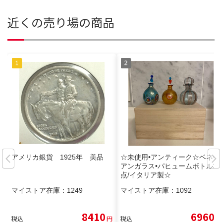
近くの売り場の商品
アメリカ銀貨 1925年 美品
☆未使用•アンティーク☆ベネチ
アンガラス•パヒュームボトル3
点/イタリア製☆
マイストア在庫：
1249
マイストア在庫：
1092
8410
6960
税込
円
税込
円