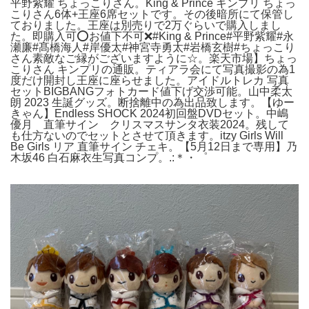
平野紫耀 ちょっこりさん。King & Prince キンプリ ちょっ
こりさん6体+王座6席セットです。その後暗所にて保管し
ておりました。王座は別売りで2万ぐらいで購入しまし
た。即購入可⭕️お値下不可❌#King & Prince#平野紫耀#永
瀬廉#髙橋海人#岸優太#神宮寺勇太#岩橋玄樹#ちょっこり
さん素敵なご縁がございますように☆。楽天市場】ちょっ
こりさん キンプリの通販。ティアラ会にて写真撮影の為1
度だけ開封し王座に座らせました。アイドルトレカ 写真
セットBIGBANGフォトカード値下げ交渉可能。山中柔太
朗 2023 生誕グッズ。断捨離中の為出品致します。【ゆー
きゃん】Endless SHOCK 2024初回盤DVDセット。中嶋
優月 直筆サイン クリスマスサンタ衣装2024。残して
も仕方ないのでセットとさせて頂きます。itzy Girls Will
Be Girls リア 直筆サイン チェキ。【5月12日まで専用】乃
木坂46 白石麻衣生写真コンプ。.:＊・゜