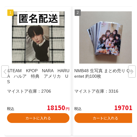
&TEAM KPOP NARA HARU
NMB48 生写真 まとめ売り Que
A ハルア 特典 アメリカ U
entet 約100枚
S
マイストア在庫：
2706
マイストア在庫：
3316
18150
19701
税込
円
税込
円
カートに入れる
カートに入れる