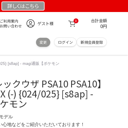
詳しくは
こちら
合計金額
ご利用案内
0
ゲスト様
0円
お問い合わせ
変更
ログイン
新規会員登録
5} [s8ap] - magi通販【ポケモン
ックウザ PSA10 PSA10】
) {024/025} [s8ap] -
ポケモン
定モデル
の使い心地などをご紹介いただいております！