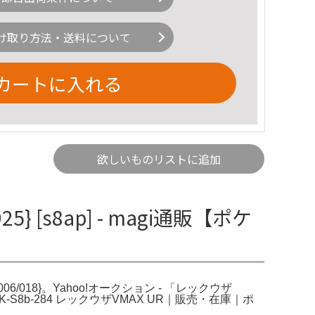
け取り方法・送料について
カートに入れる
欲しいものリストに追加
} [s8ap] - magi通販【ポケ
{006/018}。Yahoo!オークション - 「レックウザ
8b-284 レックウザVMAX UR｜販売・在庫｜ポ