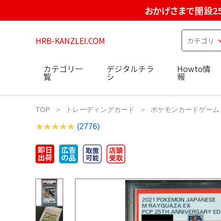
おかげさまで開設2
HRB-KANZLEI.COM
カテゴリ一
デジタルチラ
Howto情
覧
シ
報
TOP
トレーディングカード
ポケモンカードゲーム
(2776)