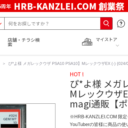
HRB-KANZLEI.COM 創業祭
5周年
マイストア
店舗・チラシ検
索
ぴ*よ様 メガレックウザ PSA10 PSA10】MレックウザEX (-) {024/02
HOT !
ぴ*よ様 メガレ
MレックウザEX (-
magi通販【
※HRB-KANZLEI.COM 限
YouTuberの皆様に商品