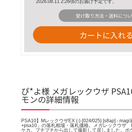
2026.08.11 2:26頃のお届け予定です。
受け取り方法・送料につ
カートに入れ
ぴ*よ様 メガレックウザ PSA10 P
モンの詳細情報
PSA10】MレックウザEX (-) {024/025} [s8ap
+psa10」の落札相場・落札価格。メガレックウザ P
ケカ。プチプチから出して撮影して戻しました。ポケ