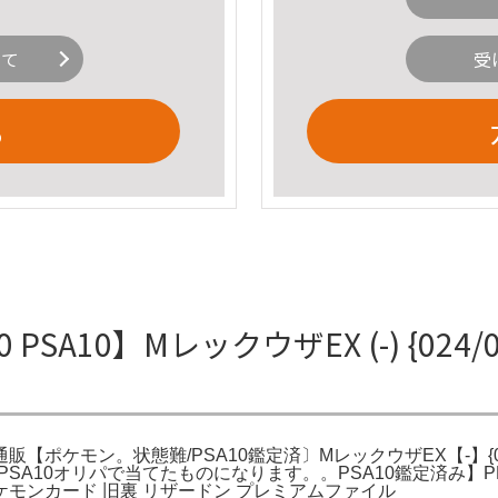
いて
受
る
SA10】MレックウザEX (-) {024/025
] - magi通販【ポケモン。状態難/PSA10鑑定済〕MレックウザEX【-】
SA10オリパで当てたものになります。。PSA10鑑定済み】PK-S
モンカード 旧裏 リザードン プレミアムファイル