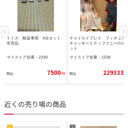
トミカ 献血車両 4台セット
チャイルドプレイ フィギュア
非売品
チャッキーとティファニーのセ
ット
マイストア在庫：
2330
マイストア在庫：
1538
7500
229333
税込
円
税込
円
近くの売り場の商品