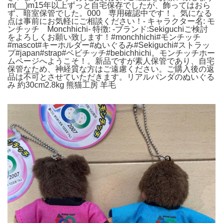
m(__)m15年以上ずっと自宅保存でしたが、飾ってはおら
ず、暗室保管でした。000 専用確認中です！。気になる
点は事前にお気軽にご相談ください！- キャラクター名: モ
ンチッチ Monchhichi- 特徴: -ブランド:Sekiguchiご検討
をよろしくお願い致します！#monchhichi#モンチッチ
#mascot#キーホルダー#ぬいぐるみ#Sekiguchi#ストラッ
プ#japan#strap#ベビチッチ#bebichhichi。モンチッチホー
ムページへようこそ！。新品ですが素人保管であり、自宅
保管なため、神経質な方はご遠慮ください。ご購入後の返
品は不可とさせていただきます。リアルパンダのぬいぐる
み 約30cm2.8kg 熊猫工房 羊毛