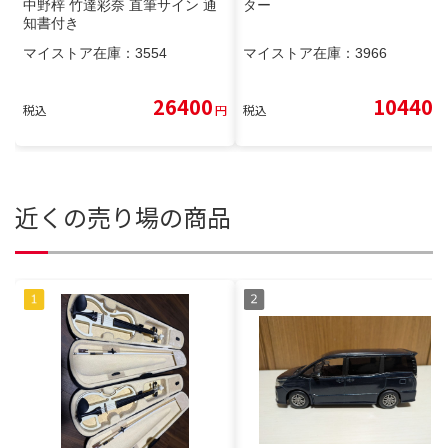
中野梓 竹達彩奈 直筆サイン 通
ター
知書付き
マイストア在庫：
3554
マイストア在庫：
3966
26400
10440
税込
円
税込
円
近くの売り場の商品