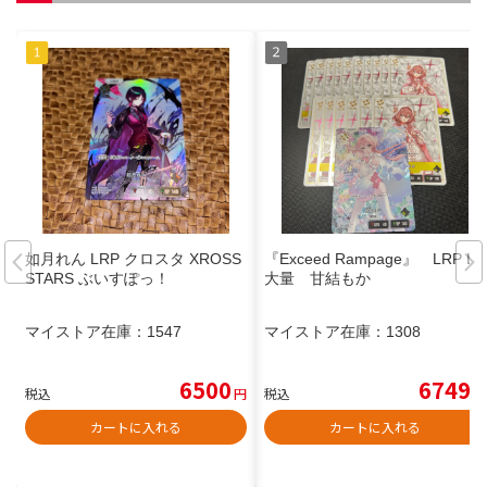
如月れん LRP クロスタ XROSS
『Exceed Rampage』 LRP LR
STARS ぶいすぽっ！
大量 甘結もか
マイストア在庫：
1547
マイストア在庫：
1308
6500
6749
税込
円
税込
円
カートに入れる
カートに入れる