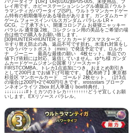
パワータイプ【UR】UR[01/02]BP05-005。未使用品、プ
レイ用です。ホビーステーションシングル通販店 / ウルト
ラマンティガパワータイプ(SP)。ウルトラマンカードゲー
ム特有の初期傷等がある場合があります。ガンダムカード
ゲーム フォースインパルスガンダム パラレル LR +
GCG。ご了承下さい。開運コロシアム お昼寝ニャッキー
パラレル 通常版 2枚。コレクション用の美品をご希望の場
合は他での購入をお願い致します。
[30]HUNTER×HUNTER ヒソカ カードダスマスターズ。
※すり替え防止の為、返品不可です折れ、水濡れ対策をし
てゆうパケットポスト（mini）で発送予定です。ロルカ
ナ ジーニー 最高な最後の願い 4枚セット。単品での
値下げ依頼には対応、返信していません。ゆ*ち様 ガンダ
ムカードゲームジオン公国軍 リソースカード
FIRSTCOMBA。トレカ1点追加につき、おまとめ割引き
として200円までお値下げ可能です。【配布終了】東京都
杉並区 マンホールカード ゴールド 2枚セット。（計3点
の場合は200円×2で400円引きです。xrossstars ブローク
ンネオンライツ 2box 封入率通り box特典付。）
↓↓↓↓↓↓↓↓↓#トミカツのトレカ↑↑↑↑↑↑↑↑↑どうぞ宜しくお願
いします。EXリソース パラレル。