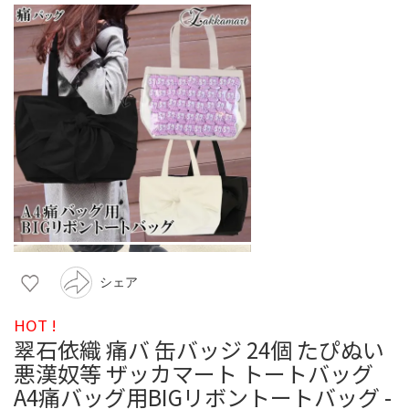
シェア
HOT !
翠石依織 痛バ 缶バッジ 24個 たぴぬい
悪漢奴等 ザッカマート トートバッグ
A4痛バッグ用BIGリボントートバッグ -