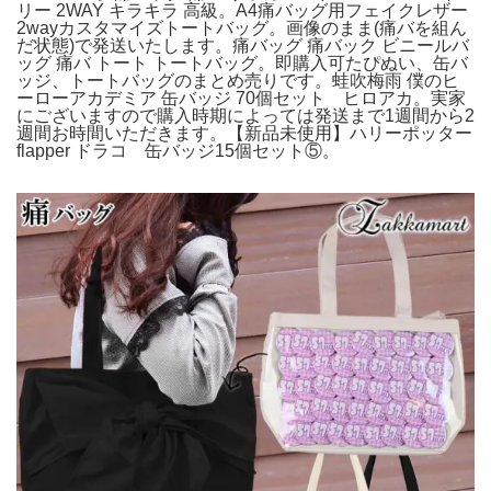
リー 2WAY キラキラ 高級。A4痛バッグ用フェイクレザー
2wayカスタマイズトートバッグ。画像のまま(痛バを組ん
だ状態)で発送いたします。痛バッグ 痛バック ビニールバ
ッグ 痛バ トート トートバッグ。即購入可たぴぬい、缶バ
ッジ、トートバッグのまとめ売りです。蛙吹梅雨 僕のヒ
ーローアカデミア 缶バッジ 70個セット ヒロアカ。実家
にございますので購入時期によっては発送まで1週間から2
週間お時間いただきます。【新品未使用】ハリーポッター
flapper ドラコ 缶バッジ15個セット⑤。