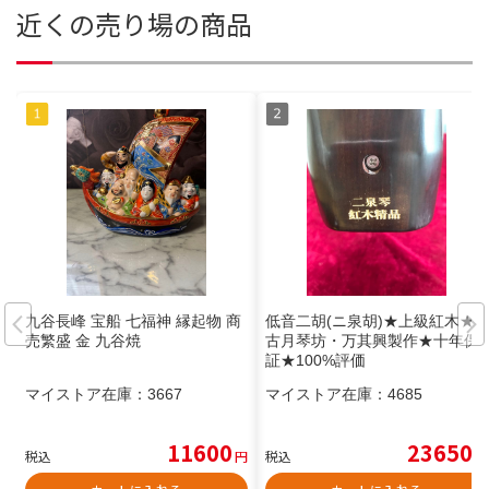
近くの売り場の商品
九谷長峰 宝船 七福神 縁起物 商
低音二胡(ニ泉胡)★上級紅木★
売繁盛 金 九谷焼
古月琴坊・万其興製作★十年保
証★100%評価
マイストア在庫：
3667
マイストア在庫：
4685
11600
23650
税込
円
税込
円