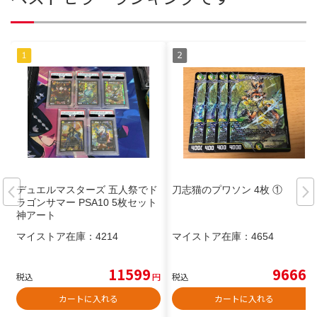
デュエルマスターズ 五人祭でド
刀志猫のプワソン 4枚 ①
ラゴンサマー PSA10 5枚セット
神アート
マイストア在庫：
4214
マイストア在庫：
4654
11599
9666
税込
円
税込
円
カートに入れる
カートに入れる