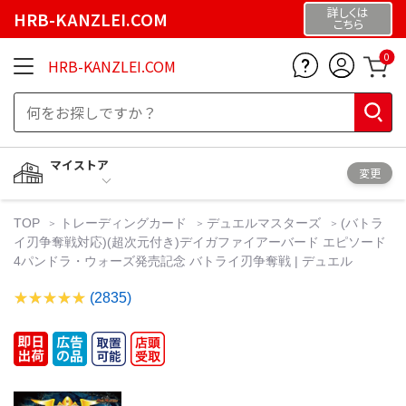
詳しくは
HRB-KANZLEI.COM
こちら
0
HRB-KANZLEI.COM
マイストア
変更
TOP
トレーディングカード
デュエルマスターズ
(バトラ
イ刃争奪戦対応)(超次元付き)デイガファイアーバード エピソード
4パンドラ・ウォーズ発売記念 バトライ刃争奪戦 | デュエル
(2835)