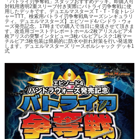
「バトライ刃争奪戦」スタッフおすすめデッキ。即購入可
対戦用透明2重スリーブ付き実際にバトライ刃争奪戦に使
用したデッキです。デュエルマスターズ T・T・T金トレジ
ャーTTT。検索用バトライ刃争奪戦鳥マーズシンギュラリ
ティ。デュエルマスターズ】エピソード4パンドラ・ウォ
ーズ発売記念。17時までの購入で当日に発送させて頂きま
す。改造用ゴーストテレポートホール:2枚アリスルピア:4
枚アリスの突撃インタビュー:3枚バルピアレスク:1枚マー
チルピア:3枚包装は簡易的に防水や折れ対策を行い発送致
します。デュエルマスターズ リースボルシャック デッキ1
式