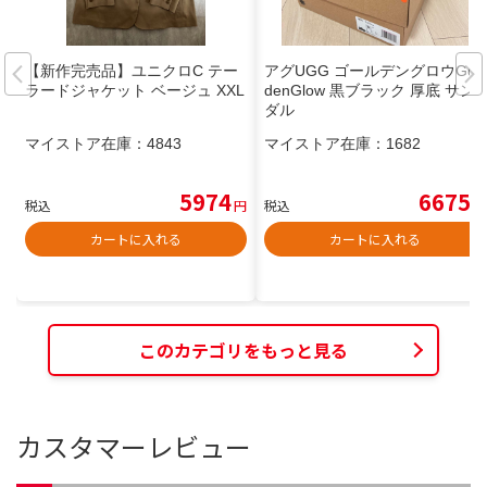
【新作完売品】ユニクロC テー
アグUGG ゴールデングロウGol
ラードジャケット ベージュ XXL
denGlow 黒ブラック 厚底 サン
ダル
マイストア在庫：
4843
マイストア在庫：
1682
5974
6675
税込
円
税込
円
カートに入れる
カートに入れる
このカテゴリをもっと見る
カスタマーレビュー