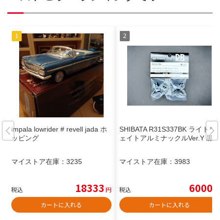
impala lowrider # revell jada ホ
SHIBATA R31S337BK ライトウ
ッピング
ェイトアルミナックルVer.Y 黒
マイストア在庫：
3235
マイストア在庫：
3983
18333
6000
税込
円
税込
円
カートに入れる
カートに入れる