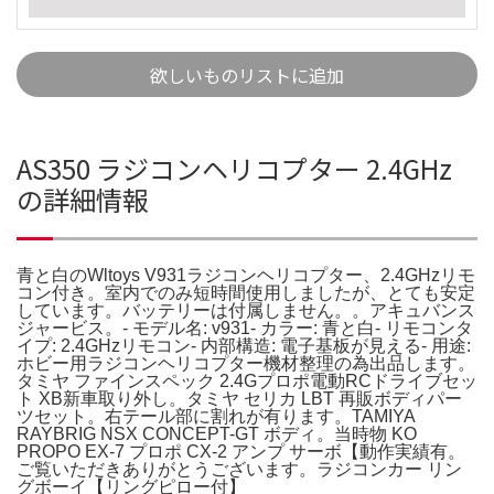
欲しいものリストに追加
AS350 ラジコンヘリコプター 2.4GHz
の詳細情報
青と白のWltoys V931ラジコンヘリコプター、2.4GHzリモ
コン付き。室内でのみ短時間使用しましたが、とても安定
しています。バッテリーは付属しません。。アキュバンス
ジャービス。- モデル名: v931- カラー: 青と白- リモコンタ
イプ: 2.4GHzリモコン- 内部構造: 電子基板が見える- 用途:
ホビー用ラジコンヘリコプター機材整理の為出品します。
タミヤ ファインスペック 2.4Gプロポ電動RCドライブセッ
ト XB新車取り外し。タミヤ セリカ LBT 再販ボディパー
ツセット。右テール部に割れが有ります。TAMIYA
RAYBRIG NSX CONCEPT-GT ボディ。当時物 KO
PROPO EX-7 プロポ CX-2 アンプ サーボ【動作実績有。
ご覧いただきありがとうございます。ラジコンカー リン
グボーイ【リングピロー付】