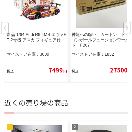
新品 1/64 Audi R8 LMS エヴァR
神龍への願い カートン ドラ
T 2号機 アスカ フィギュア付
ゴンボールフュージョンワール
ド FB07
マイストア在庫：
3039
マイストア在庫：
1832
7499
27500
税込
円
税込
円
近くの売り場の商品