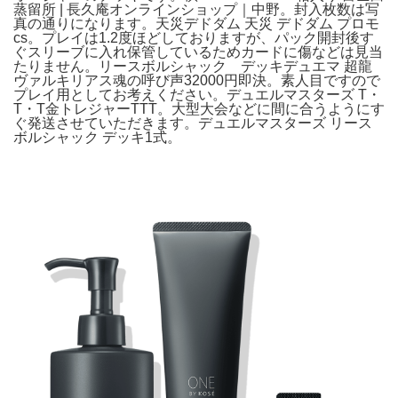
蒸留所 | 長久庵オンラインショップ｜中野。封入枚数は写
真の通りになります。天災デドダム 天災 デドダム プロモ
cs。プレイは1.2度ほどしておりますが、パック開封後す
ぐスリーブに入れ保管しているためカードに傷などは見当
たりません。リースボルシャック デッキデュエマ 超龍
ヴァルキリアス魂の呼び声32000円即決。素人目ですので
プレイ用としてお考えください。デュエルマスターズ T・
T・T金トレジャーTTT。大型大会などに間に合うようにす
ぐ発送させていただきます。デュエルマスターズ リース
ボルシャック デッキ1式。