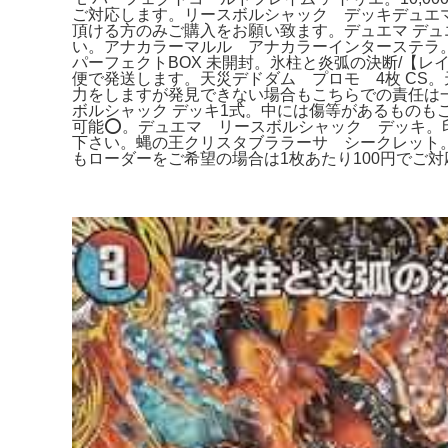
ご対応します。リースボルシャック デッキデュエマ
頂ける方のみご購入をお願い致ます。デュエマ デュ
い。アナカラーマルル アナカラーインターステラ。1
パーフェクトBOX 未開封。氷柱と炎弧の決断/【レイン
便で発送します。天災デドダム プロモ 4枚 CS。
力をしますが発見できない場合もこちらでの責任は一
ボルシャック デッキ1式。中には傷等があるものも
可能⭕️。デュエマ リースボルシャック デッキ
下さい。蝿の王クリスタブララーサ シークレット。
もローダーをご希望の場合は1枚あたり100円でご