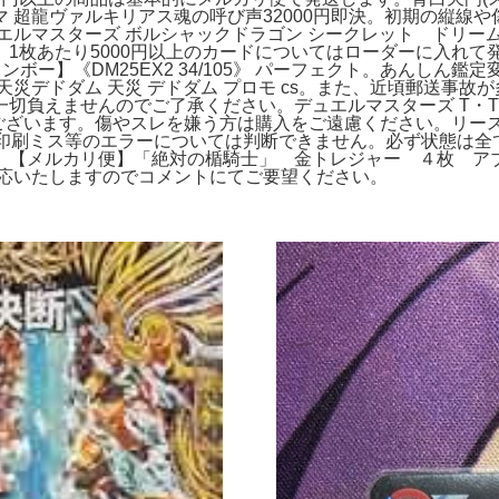
 超龍ヴァルキリアス魂の呼び声32000円即決。初期の縦線
エルマスターズ ボルシャックドラゴン シークレット ドリー
枚あたり5000円以上のカードについてはローダーに入れて発送
ボー】《DM25EX2 34/105》 パーフェクト。あんしん鑑
天災デドダム 天災 デドダム プロモ cs。また、近頃郵送事
切負えませんのでご了承ください。デュエルマスターズ T・T・
ございます。傷やスレを嫌う方は購入をご遠慮ください。リース
。印刷ミス等のエラーについては判断できません。必ず状態は全
【メルカリ便】「絶対の楯騎士」 金トレジャー ４枚 アブ
対応いたしますのでコメントにてご要望ください。