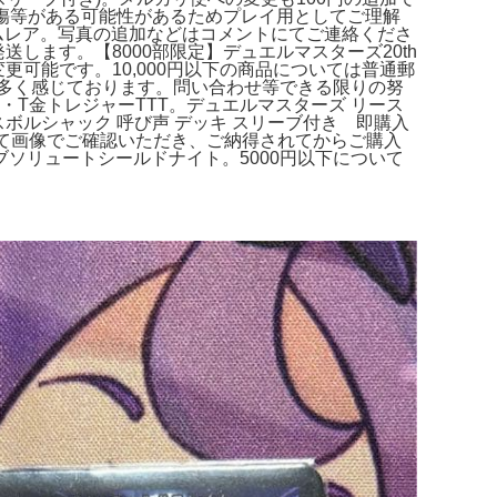
や傷等がある可能性があるためプレイ用としてご理解
ムレア。写真の追加などはコメントにてご連絡くださ
します。【8000部限定】デュエルマスターズ20th
定変更可能です。10,000円以下の商品については普通郵
故が多く感じております。問い合わせ等できる限りの努
T金トレジャーTTT。デュエルマスターズ リース
ボルシャック 呼び声 デッキ スリーブ付き 即購入
て画像でご確認いただき、ご納得されてからご購入
ソリュートシールドナイト。5000円以下について