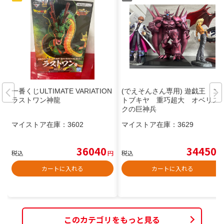
一番くじULTIMATE VARIATION
(でえそんさん専用) 遊戯王 コ
ラストワン神龍
トブキヤ 重巧超大 オベリス
クの巨神兵
マイストア在庫：
3602
マイストア在庫：
3629
36040
34450
税込
円
税込
円
カートに入れる
カートに入れる
このカテゴリをもっと見る