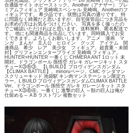
済み完成品。グリフォン アナザー 1/8 見崎鳴｜ホビーの総
合通販サイト ホビーストック。Another（アナザー） プレ
ミアムフィギュア 見崎鳴スペシャル 見崎鳴。Anotherのフ
ィギュアです。 希少品です。状態は写真の通りです。 特
に問題なく綺麗だと思いますが、自宅保管品につき完品を
お求めの方はお気をつけください。 写真を多く撮ったの
でご確認いただければと思います。送料無料、匿名配送で
す。 他にも関連商品を出品しています。同時購入でお安
くできます。よろしくお願いします。 アニメ 漫画 マ
ンガ まんが 主人公 ヒロイン グッズ アイテム 関
連商品 希少 レア 美少女 フィギュア。超貴重・未開
封】グリフォンエンタープライズ 見崎鳴 フィギュア。
HUNTER×HUNTER 一番くじ CHMERA ANT 1ロット 未
開封。ドラゴンボール 孫悟空 ガレキ ガレージキット スタ
チューX③⑥③。【L BUILD】プロヴィデンスガンダム
【CLIMAX BATTLE】。minoruページ。CMC ケンダマン
スクリューキッド 池袋駅 キン肉マンステーション限定カ
ラー。L BUILD プロヴィデンスガンダムCLIMAX BATTLE
Ver。ドラゴンボール 孫悟空 ガレキ ガレージキット スタ
チューX③⑥④。一番くじ 進撃の巨人 ～獣の巨人は俺が
仕留める～ A B ラストワン 複数セット