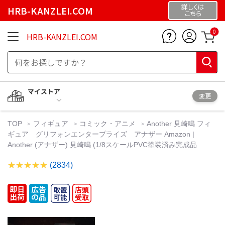
詳しくは
HRB-KANZLEI.COM
こちら
0
HRB-KANZLEI.COM
マイストア
変更
TOP
フィギュア
コミック・アニメ
Another 見崎鳴 フィ
ギュア グリフォンエンタープライズ アナザー Amazon |
Another (アナザー) 見崎鳴 (1/8スケールPVC塗装済み完成品
(2834)