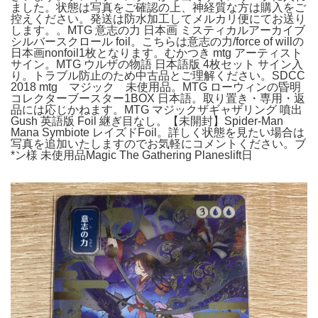
ました。状態は写真をご確認の上、神経質な方は購入をご
控えください。発送は防水加工してメルカリ便にてお送り
します。。MTG 意志の力 日本画 ミスティカルアーカイブ
シルバースクロール foil。こちらは意志の力/force of willの
日本画nonfoil1枚となります。むかつき mtg アーティスト
サイン。MTG ウルザの物語 日本語版 4枚セット サイン入
り。トラブル防止のため中古品とご理解ください。SDCC
2018 mtg マジック 未使用品。MTG ローウィンの昏明
コレクターブースター1BOX 日本語。取り置き・専用・返
品には応じかねます。MTG マジックザギャザリング 噴出
Gush 英語版 Foil 継ぎ目なし。【未開封】Spider-Man
Mana Symbiote レイズドFoil。詳しく状態を見たい場合は
写真を追加いたしますのでお気軽にコメントください。ブ
*ン様 未使用品Magic The Gathering Planeslift日