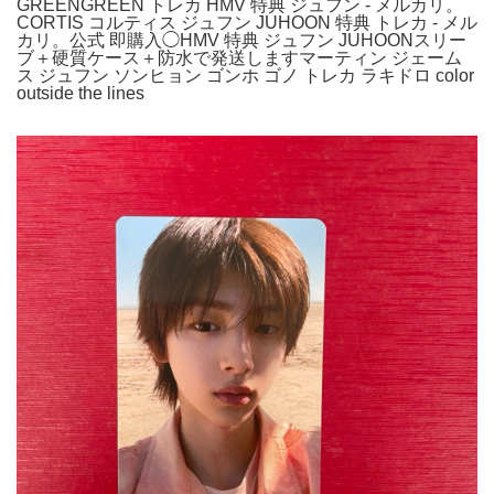
GREENGREEN トレカ HMV 特典 ジュフン - メルカリ。
CORTIS コルティス ジュフン JUHOON 特典 トレカ - メル
カリ。公式 即購入◯HMV 特典 ジュフン JUHOONスリー
ブ＋硬質ケース＋防水で発送しますマーティン ジェーム
ス ジュフン ソンヒョン ゴンホ ゴノ トレカ ラキドロ color
outside the lines