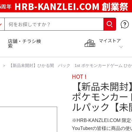
HRB-KANZLEI.COM 創業祭
5周年
マイストア
店舗・チラシ検
索
【新品未開封】ひかる闇 パック 1st ポケモンカードゲーム ひ
HOT !
【新品未開封
ポケモンカー
ルパック【未開
※HRB-KANZLEI.COM 限
YouTuberの皆様に商品