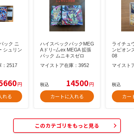
パック ニ
ハイスペックパックMEG
ライチュ
 シュリン
Aドリ−厶ex MEGA 拡張
ンピオンズパ
パック ムニキスゼロ
08
庫：
2517
マイストア在庫：
3952
マイスト
5660
14500
円
円
税込
税込
入れる
カートに入れる
カー
このカテゴリをもっと見る