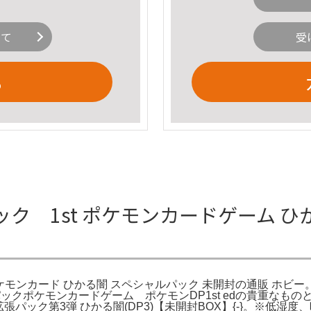
いて
受
る
ク 1st ポケモンカードゲーム 
ード ひかる闇 スペシャルパック 未開封の通販 ホビー。ひかる闇 ＜
モンカードゲーム ポケモンDP1st edの貴重なものとなっていま
張パック第3弾 ひかる闇(DP3)【未開封BOX】{-}。※低