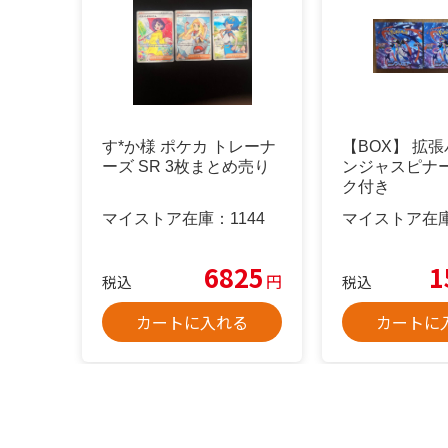
す*か様 ポケカ トレーナ
【BOX】 拡張
ーズ SR 3枚まとめ売り
ンジャスピナー
ク付き
マイストア在庫：
1144
マイストア在
6825
1
円
税込
税込
カートに入れる
カートに