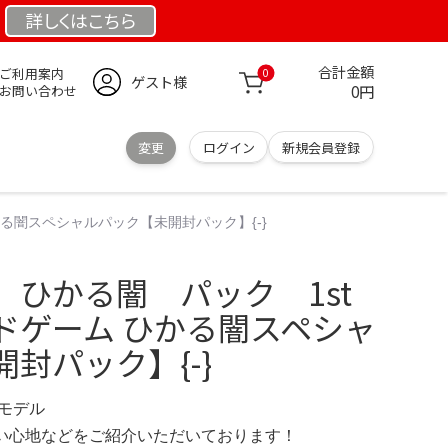
詳しくは
こちら
合計金額
ご利用案内
0
ゲスト様
0円
お問い合わせ
変更
ログイン
新規会員登録
かる闇スペシャルパック【未開封パック】{-}
】ひかる闇 パック 1st
ドゲーム ひかる闇スペシャ
封パック】{-}
定モデル
の使い心地などをご紹介いただいております！