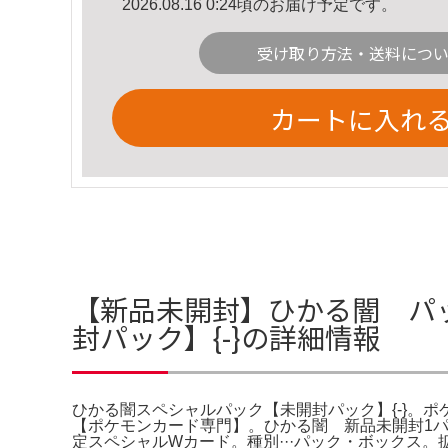
2026.08.16 0:24頃のお届け予定です。
受け取り方法・送料につ
カートに入れ
【新品未開封】ひかる闇 パッ
封パック】{-}の詳細情報
ひかる闇スペシャルパック【未開封パック】{-}。ポケモンカ
【ポケモンカード専門】。ひかる闇 新品未開封1パックポケ
定スペシャルWカード。種別···パック・ボックス。拡