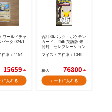
ウ ワールドチャ
合計36パック ポケモン
ック 024/1
カード 25th 英語版 未
開封 セレブレーション
ア在庫：
4154
マイストア在庫：
1049
15659
76800
円
円
税込
トに入れる
カートに入れる