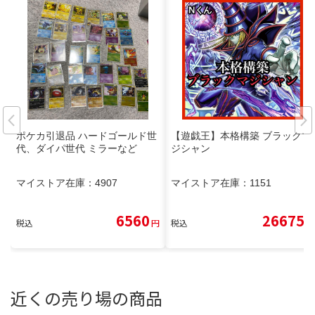
ポケカ引退品 ハードゴールド世
【遊戯王】本格構築 ブラックマ
代、ダイパ世代 ミラーなど
ジシャン
マイストア在庫：
4907
マイストア在庫：
1151
6560
26675
税込
円
税込
円
近くの売り場の商品