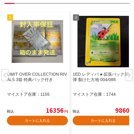
LIMIT OVER COLLECTION RIV
1ED レディバ ● 拡張パック第4
ALS 3箱 特典パック付き
弾 裂けた大地 004/088
マイストア在庫：
1155
マイストア在庫：
1744
16356
9860
税込
円
税込
円
カートに入れる
カートに入れる