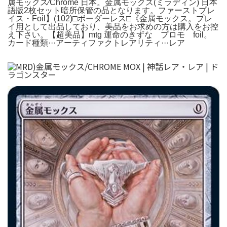
属モックス⁄Chrome 日本。金属モックス(ミラディン) 日本
語版2枚セット暗所保管の品となります。ファーストプレ
イス・Foil】(102)□ボーダーレス□《金属モックス。プレ
イ用として出品しており、美品をお求めの方は購入をお控
え下さい。【超美品】mtg 運命のきずな プロモ foil。
カード種類···アーティファクトレアリティ···レア