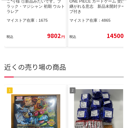
こ*り様 ①新品みたいです。ブ
ONE PIECE カードゲーム 受け
ラック・マジシャン 初期 ウルト
継がれる意志 新品未開封テー
ラレア
プ付き
マイストア在庫：
1675
マイストア在庫：
4865
9802
14500
税込
円
税込
円
近くの売り場の商品