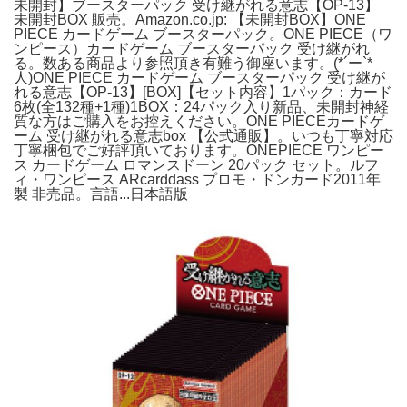
未開封】ブースターパック 受け継がれる意志【OP-13】
未開封BOX 販売。Amazon.co.jp: 【未開封BOX】ONE
PIECE カードゲーム ブースターパック。ONE PIECE（ワ
ンピース）カードゲーム ブースターパック 受け継がれ
る。数ある商品より参照頂き有難う御座います。(*´ー`*
人)ONE PIECE カードゲーム ブースターパック 受け継が
れる意志【OP-13】[BOX]【セット内容】1パック：カード
6枚(全132種+1種)1BOX：24パック入り新品、未開封神経
質な方はご購入をお控えください。ONE PIECEカードゲ
ーム 受け継がれる意志box 【公式通販】。いつも丁寧対応
丁寧梱包でご好評頂いております。ONEPIECE ワンピー
ス カードゲーム ロマンスドーン 20パック セット。ルフ
ィ・ワンピース ARcarddass プロモ・ドンカード2011年
製 非売品。言語...日本語版