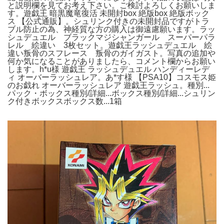
と説明欄を見てお考え下さい。ご検討よろしくお願いしま
す。遊戯王 暗黒魔竜復活 未開封box 絶版box 絶版ボック
ス 【公式通販】。シュリンク付きの未開封品ですがトラ
ブル防止の為、神経質な方の購入は御遠慮願います。ラッ
シュデュエル ブラックマジシャンガール スーパーパラ
レル 絵違い 3枚セット。遊戯王ラッシュデュエル 絵
違い叛骨のスフレース 叛骨のガイガスト。写真の追加や
何か気になることがありましたら、コメント欄からお願い
します。h*u様 遊戯王 ラッシュデュエル ハンディーレデ
ィ オーバーラッシュレア。あ*す様 【PSA10】コスモス姫
のお戯れ オーバーラッシュレア 遊戯王ラッシュ。種別...
パック・ボックス種別/詳細...ボックス種別/詳細...シュリン
ク付きボックスボックス数...1箱