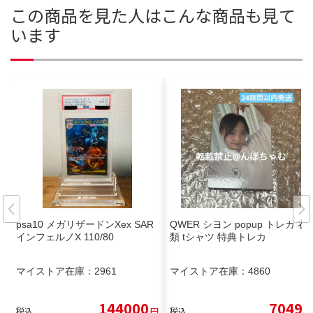
この商品を見た人はこんな商品も見て
います
psa10 メガリザードンXex SAR
QWER シヨン popup トレカ 衣
インフェルノX 110/80
類 tシャツ 特典トレカ
マイストア在庫：
2961
マイストア在庫：
4860
144000
7049
税込
円
税込
円