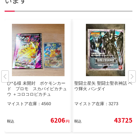
います
ひ*る様 未開封 ポケモンカー
聖闘士星矢 聖闘士聖衣神話 ベヌ
ド プロモ スカバイピカチュ
ウ輝火 バンダイ
ウ ＋コロコロピカチュ
マイストア在庫：
4560
マイストア在庫：
3273
6206
43725
税込
円
税込
円