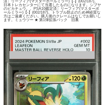
済〕リーフィア(マスターボールミラー)【-】{002/187}。
日本トレカセンターにて当選したものになります。シブヤ
のピカチュウ。。PSA10鑑定済〕リーフィア(マスターボ
ールミラー)【-】{002/187}。トラブル防止のため神経質な
方はご遠慮ください。購入後のクレームはなしでお願いし
ます。ミュウツー ★ 第1弾拡張パック 旧裏