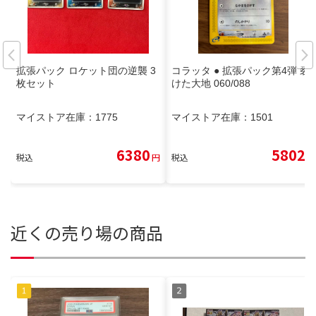
拡張パック ロケット団の逆襲 3
コラッタ ● 拡張パック第4弾 裂
枚セット
けた大地 060/088
マイストア在庫：
1775
マイストア在庫：
1501
6380
5802
税込
円
税込
円
近くの売り場の商品