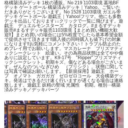
格構築済みデッキ 1枚の通販。No 219 1103環境 墓地BF
デッキ ゲートボール 構築済みデッキ｜Yahoo。ご覧いた
だきありがとうございます。No 1528 1103環境 ガエル帝
デッキ ゲートボール 遊戯王｜Yahoo!フリマ。他にも多数
デッキ出品しております↓↓クリックで一覧に飛びます。遊
戯王 デュエルモンスターズ カタログ。#まるすデッキ
販売#まるすデッキ販売1103環境【まとめ買い機能大歓
迎‼︎】まとめ買いの場合には5%程度でしたら基本希望金額
で提供させて頂きます‼︎購入後の同時購入も値下げの対象
になります‼︎お気軽にコメント下さい！トラブル防止のた
めプレイ用でお願いします。マスカレーナ プリズマティ
ックシークレット 絵違い。その為商品状態は全てやや傷
ありに設定しています。K9-17号 ″Ripper” プリズマティ
ックシークレット。初期キズ、傷などある場合がございま
す。ぜんなのついなぎひめ （プリシク）。状態に関して
は写真で確認お願いします。【新規採用】遊戯王 ホー
プ オノマト ガガガガ ゼロゼロコール 大会構築デッ
キ。発送はできるだけ速く行いますが遅くなる場合は連絡
致します。遊戯王 妖精の聖域 光属性 初期。種別···構築
済みデッキ／デッキパーツ