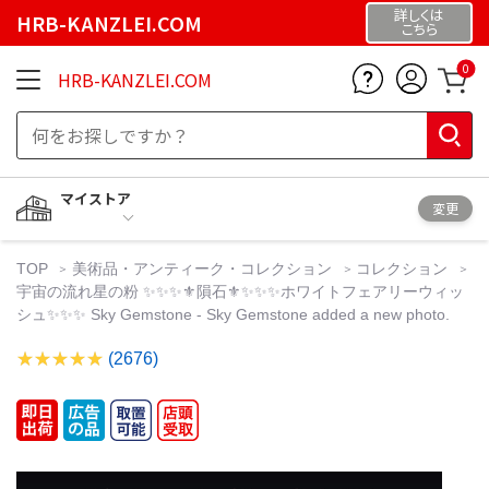
詳しくは
HRB-KANZLEI.COM
こちら
0
HRB-KANZLEI.COM
マイストア
変更
TOP
美術品・アンティーク・コレクション
コレクション
宇宙の流れ星の粉 ✨✨✨⚜隕石⚜✨✨✨ホワイトフェアリーウィッ
シュ✨✨✨ Sky Gemstone - Sky Gemstone added a new photo.
(2676)