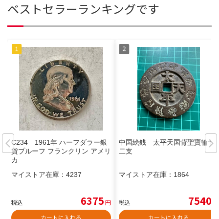
ベストセラーランキングです
C234 1961年 ハーフダラー銀
中国絵銭 太平天国背聖寶輪十
貨プルーフ フランクリン アメリ
二支
カ
マイストア在庫：
4237
マイストア在庫：
1864
6375
7540
税込
円
税込
円
カートに入れる
カートに入れる