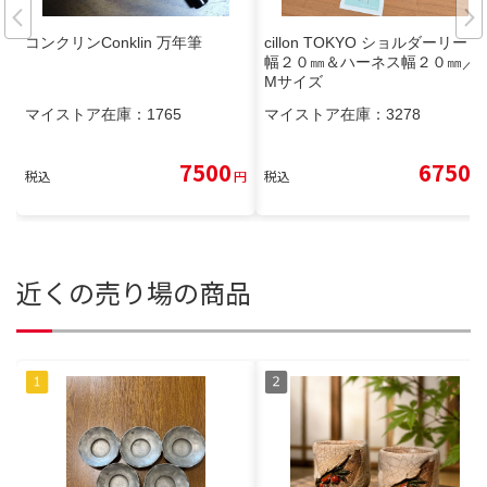
コンクリンConklin 万年筆
cillon TOKYO ショルダーリード
幅２０㎜＆ハーネス幅２０㎜／
Mサイズ
マイストア在庫：
1765
マイストア在庫：
3278
7500
6750
税込
円
税込
円
近くの売り場の商品