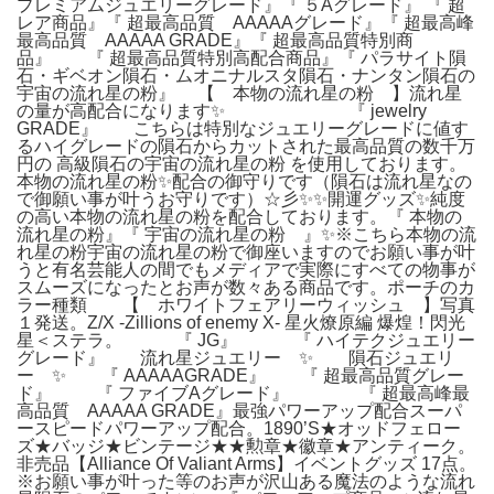
プレミアムジュエリーグレード』『 ５Aグレード』 『 超
レア商品』『 超最高品質 AAAAAグレード』『 超最高峰
最高品質 AAAAA GRADE』『 超最高品質特別商
品』 『 超最高品質特別高配合商品』『 パラサイト隕
石・ギベオン隕石・ムオニナルスタ隕石・ナンタン隕石の
宇宙の流れ星の粉』 【 本物の流れ星の粉 】流れ星
の量が高配合になります✨ 『 jewelry
GRADE』 こちらは特別なジュエリーグレードに値す
るハイグレードの隕石からカットされた最高品質の数千万
円の 高級隕石の宇宙の流れ星の粉 を使用しております。
本物の流れ星の粉✨配合の御守りです（隕石は流れ星なの
で御願い事が叶うお守りです）☆彡✨✨開運グッズ✨純度
の高い本物の流れ星の粉を配合しております。『 本物の
流れ星の粉』『 宇宙の流れ星の粉 』✨※こちら本物の流
れ星の粉宇宙の流れ星の粉で御座いますのでお願い事が叶
うと有名芸能人の間でもメディアで実際にすべての物事が
スムーズになったとお声が数々ある商品です。ポーチのカ
ラー種類 【 ホワイトフェアリーウィッシュ 】写真
１発送。Z/X -Zillions of enemy X- 星火燎原編 爆煌！閃光
星＜ステラ。 『 JG』 『 ハイテクジュエリー
グレード』 流れ星ジュエリー ✨ 隕石ジュエリ
ー ✨ 『 AAAAAGRADE』 『 超最高品質グレー
ド』 『 ファイブAグレード』 『 超最高峰最
高品質 AAAAA GRADE』最強パワーアップ配合スーパ
ースピードパワーアップ配合。1890’S★オッドフェロー
ズ★バッジ★ビンテージ★★勲章★徽章★アンティーク。
非売品【Alliance Of Valiant Arms】イベントグッズ 17点。
※お願い事が叶った等のお声が沢山ある魔法のような流れ