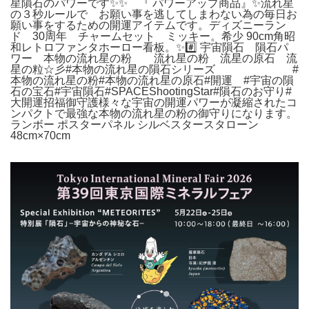
星隕石のパワーです✨✨ 『 パワーアップ商品』✨流れ星
の３秒ルールで お願い事を逃してしまわない為の毎日お
願い事をするための開運アイテムです。ディズニーラン
ド 30周年 チャームセット ミッキー。希少 90cm角昭
和レトロファンタホーロー看板。✨#️⃣ 宇宙隕石 隕石パ
ワー 本物の流れ星の粉 流れ星の粉 流星の原石 流
星の粒☆彡#本物の流れ星の隕石シリーズ #
本物の流れ星の粉#本物の流れ星の原石#開運 #宇宙の隕
石の宝石#宇宙隕石#SPACEShootingStar#隕石のお守り#
大開運招福御守護様々な宇宙の開運パワーが凝縮されたコ
ンパクトで最強な本物の流れ星の粉の御守りになります。
ランボー ポスターパネル シルベスタースタローン
48cm×70cm