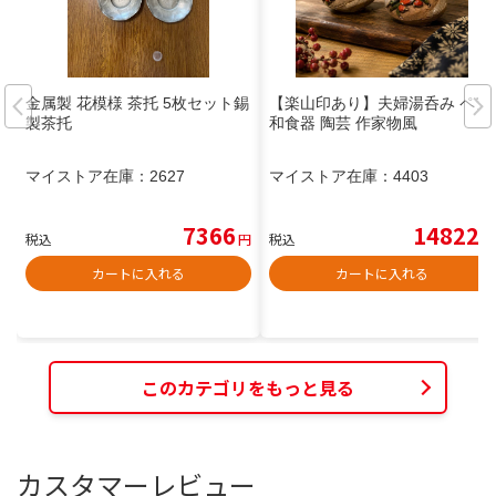
金属製 花模様 茶托 5枚セット錫
【楽山印あり】夫婦湯呑み ペア
製茶托
和食器 陶芸 作家物風
マイストア在庫：
2627
マイストア在庫：
4403
7366
14822
税込
円
税込
円
カートに入れる
カートに入れる
このカテゴリをもっと見る
カスタマーレビュー