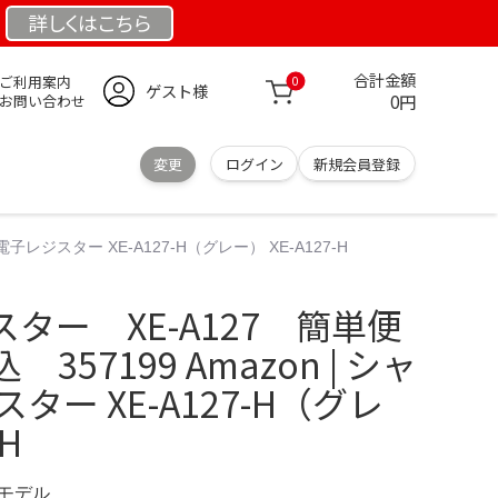
詳しくは
こちら
合計金額
ご利用案内
0
ゲスト様
0円
お問い合わせ
変更
ログイン
新規会員登録
レジスター XE-A127-H（グレー） XE-A127-H
ター XE-A127 簡単便
57199 Amazon | シャ
ター XE-A127-H（グレ
-H
定モデル