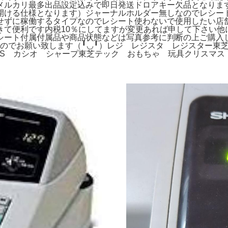
メルカリ最多出品設定込みで即日発送ドロアキー欠品となりま
開ける仕様となります）ジャーナルホルダー無しなのでレシー
せずに稼働するタイプなのでレシート使わないで使用したい店
きて便利です内税10％にしてますが変更あれば申して下さい他
ト付属付属品や商品状態などは写真参考に判断の上ご購入して下さ
すのでお願い致します（╹◡╹）レジ レジスタ レジスター東芝
OS カシオ シャープ東芝テック おもちゃ 玩具クリスマス