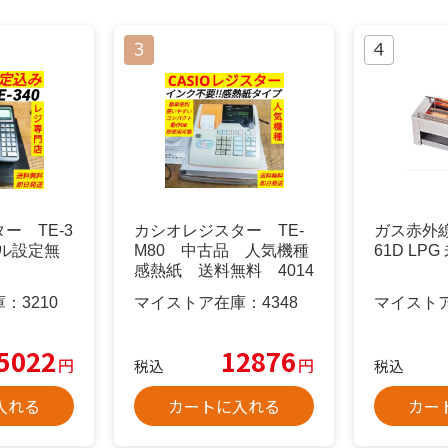
ー TE-3
カシオレジスター TE-
ガス赤外線
 フル設定無
M80 中古品 人気機種
61D LP
感熱紙 送料無料 4014
66
庫：
3210
マイストア在庫：
4348
マイスト
5022
12876
円
円
税込
税込
入れる
カートに入れる
カー