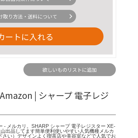
け取り方法・送料について
カートに入れる
欲しいものリストに追加
mazon | シャープ 電子レジ
スター - メルカリ。SHARP シャープ 電子レジスター XE-
他にも沢山出品してます簡単便利使いやすい人気機種メルカ
下さい）デザインよく喫茶店や美容室などで人気でお