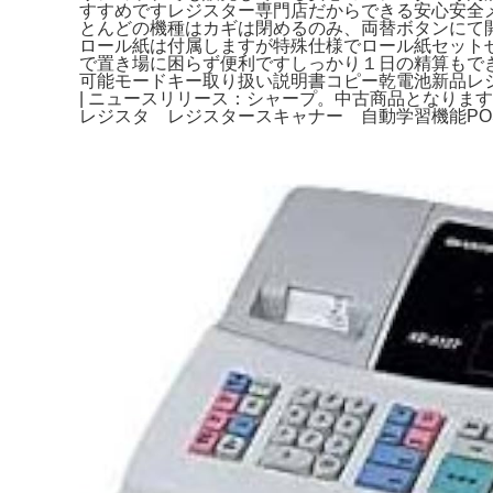
すすめですレジスター専門店だからできる安心安全
とんどの機種はカギは閉めるのみ、両替ボタンにて
ロール紙は付属しますが特殊仕様でロール紙セット
で置き場に困らず便利ですしっかり１日の精算もで
可能モードキー取り扱い説明書コピー乾電池新品レシー
| ニュースリリース：シャープ。中古商品となりま
レジスタ レジスタースキャナー 自動学習機能P