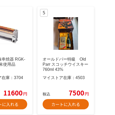
串焼器 RGK-
オールドパー特級 Old
G 未使用品
Parr スコッチウイスキー
760ml 43%
ア在庫：
3704
マイストア在庫：
4503
11600
7500
円
円
税込
トに入れる
カートに入れる