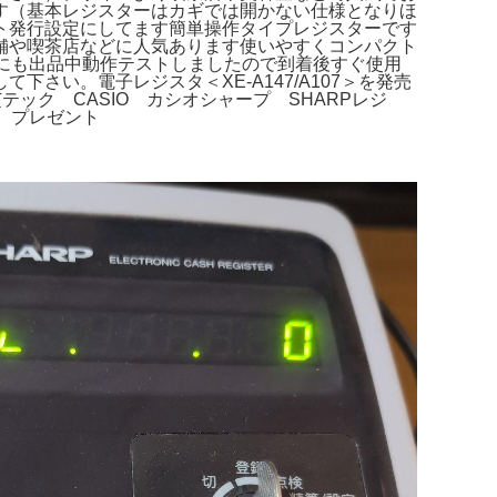
す（基本レジスターはカギでは開かない仕様となりほ
ト発行設定にしてます簡単操作タイプレジスターです
舗や喫茶店などに人気あります使いやすくコンパクト
にも出品中動作テストしましたので到着後すぐ使用
い。電子レジスタ＜XE-A147/A107＞を発売
テック CASIO カシオシャープ SHARPレジ
 プレゼント