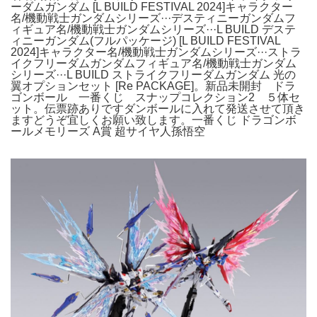
ーダムガンダム [L BUILD FESTIVAL 2024]キャラクター
名/機動戦士ガンダムシリーズ···デスティニーガンダムフ
ィギュア名/機動戦士ガンダムシリーズ···L BUILD デステ
ィニーガンダム(フルパッケージ) [L BUILD FESTIVAL
2024]キャラクター名/機動戦士ガンダムシリーズ···ストラ
イクフリーダムガンダムフィギュア名/機動戦士ガンダム
シリーズ···L BUILD ストライクフリーダムガンダム 光の
翼オプションセット [Re PACKAGE]。新品未開封 ドラ
ゴンボール 一番くじ スナップコレクション2 ５体セ
ット。伝票跡ありですダンボールに入れて発送させて頂き
ますどうぞ宜しくお願い致します。一番くじ ドラゴンボ
ールメモリーズ A賞 超サイヤ人孫悟空