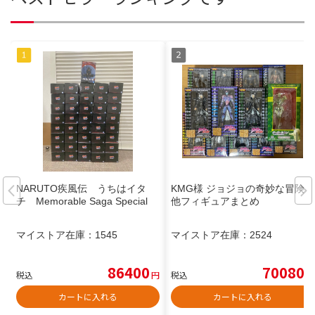
NARUTO疾風伝 うちはイタ
KMG様 ジョジョの奇妙な冒険
チ Memorable Saga Special
他フィギュアまとめ
マイストア在庫：
1545
マイストア在庫：
2524
86400
70080
税込
円
税込
円
カートに入れる
カートに入れる