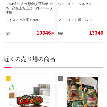
2694袋帯 古代彫金紋 西陣織 金
ウイスキー ５本セット
糸 高級上質上品 約440cm 未
使用
マイストア在庫：
2591
マイストア在庫：
2700
10846
13340
税込
円
税込
円
近くの売り場の商品