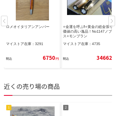
ロメオイタリアンアンバー
⭐️金運を呼ぶ❗️⭐️黄金の総金張り⭐️
価値の高い逸品！No1147ノブレ
ス⭐️モンブラン
マイストア在庫：
3291
マイストア在庫：
4735
6750
34662
税込
円
税込
円
近くの売り場の商品