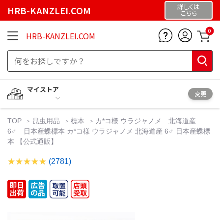
詳しくは
HRB-KANZLEI.COM
こちら
0
HRB-KANZLEI.COM
マイストア
変更
TOP
昆虫用品
標本
カ*コ様 ウラジャノメ 北海道産
6♂ 日本産蝶標本 カ*コ様 ウラジャノメ 北海道産 6♂ 日本産蝶標
本 【公式通販】
(2781)