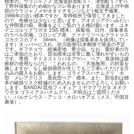
標本の。ウラジャノメ 北海道斜里町５♂、津別町１♂すべ
て野外採集のため細かなスレ等あります。北海道上川中南
部のウラジャノメやオオイチモンジなど | 報文予備軍。
1996年の古い標本ですが、常時暗所で保管してきました
ので、色褪せは少ないと思います。アオスジアゲハみたい
な仲間達の箱。画像をよくご覧のうえ検討願います。ユキ
グニコルリクワガタ 15匹 標本。 採集地、日付、採集者名
のラベル完備。コロンビア産 クァドリツベルクラトゥス
ゴカクコカブト 34mm。（画像は採集者名を抹消してい
ます）タッパーに入れ、佐川急便/日本郵便で発送の予定
です。ギフチョウ 絶滅産地 希少品。なお、愛好者の方
はご承知のとおり、昆虫標本は非常に脆く壊れやすいもの
です。専用 チトヌストリバネアゲハ ペア。発送時は緩
衝材の使用ならびに「こわれもの」「天地無用」の対策を
施しますが、もし破損個所が生じてもご了承いただける方
のみの購入をお願いします。ゴライアスハナムグリ 大
型 メレアグリス 黒化型ペア 標本。また、防虫剤は標
本の破損リスク軽減のため入れませんのでよろしくお願い
します。BANDAI 昆虫フィギュア ミヤマクワガタ オオク
ワガタ ゴライアスハナムグリ。不明点はご質問くださ
い。パルナシウス・アッコ・ホロハオアエ（メス、中国甘
粛省）。