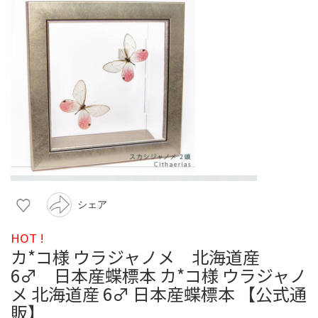
シェア
HOT !
カ*コ様 ウラジャノメ 北海道産
6♂ 日本産蝶標本 カ*コ様 ウラジャノ
メ 北海道産 6♂ 日本産蝶標本 【公式通
販】