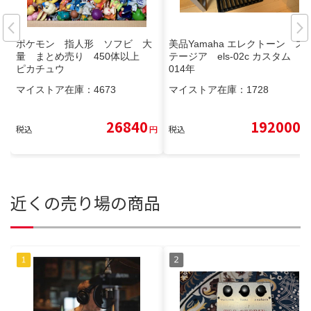
ポケモン 指人形 ソフビ 大
美品Yamaha エレクトーン ス
量 まとめ売り 450体以上
テージア els-02c カスタム 2
ピカチュウ
014年
マイストア在庫：
4673
マイストア在庫：
1728
26840
192000
税込
円
税込
円
近くの売り場の商品