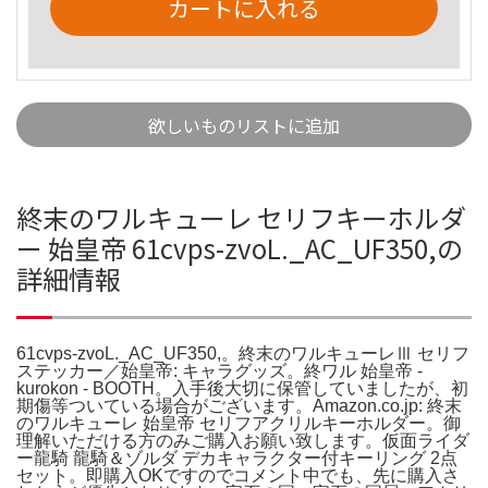
カートに入れる
欲しいものリストに追加
終末のワルキューレ セリフキーホルダ
ー 始皇帝 61cvps-zvoL._AC_UF350,の
詳細情報
61cvps-zvoL._AC_UF350,。終末のワルキューレⅢ セリフ
ステッカー／始皇帝: キャラグッズ。終ワル 始皇帝 -
kurokon - BOOTH。入手後大切に保管していましたが、初
期傷等ついている場合がございます。Amazon.co.jp: 終末
のワルキューレ 始皇帝 セリフアクリルキーホルダー。御
理解いただける方のみご購入お願い致します。仮面ライダ
ー龍騎 龍騎＆ゾルダ デカキャラクター付キーリング 2点
セット。即購入OKですのでコメント中でも、先に購入さ