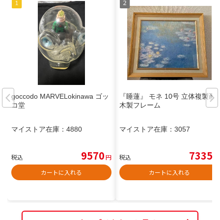
goccodo MARVELokinawa ゴッ
『睡蓮』 モネ 10号 立体複製画
コ堂
木製フレーム
マイストア在庫：
4880
マイストア在庫：
3057
9570
7335
税込
円
税込
円
カートに入れる
カートに入れる