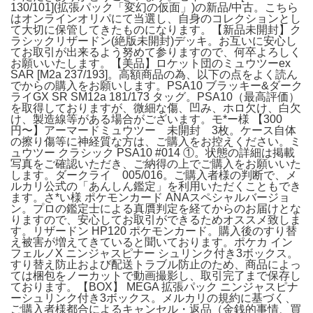
130/101](拡張パック「変幻の仮面」)の新品/中古。こちら
はオンラインオリパにて当選し、自身のコレクションとし
て大切に保管してきたものになります。【新品未開封】ク
ラシックリザードン(絶版未開封)デッキ。お互いに安心し
てお取引が出来るよう努めて参りますので、何卒よろしく
お願いいたします。【美品】ロケット団のミュウツーex
SAR [M2a 237/193]。高額商品の為、以下の点をよく読ん
でからの購入をお願いします。PSA10 ブラッキー&ダーク
ライGX SR SM12a 181/173 タッグ。PSA10（最高評価）
を取得しておりますが、微細な傷、凹み、ホロ欠け、白欠
け、製造線等がある場合がございます。モ*ー様 【300
円〜】アーマードミュウツー 未開封 3枚。​ケース自体
の擦り傷等に神経質な方は、ご購入をお控えください。ミ
ュウツー クラシック PSA10 #014 ①。​状態の詳細は掲載
写真をご確認いただき、ご納得の上でご購入をお願いいた
します。ダークライ 005/016。ご購入者様の判断で、メ
ルカリ公式の「あんしん鑑定」を利用いただくこともでき
ます。さ*い様 ポケモンカード ANAスペシャルバージョ
ン。プロの鑑定士による真贋判定を経てからのお届けとな
りますので、安心してお取引ができるためオススメ致しま
す。リザードン HP120 ポケモンカード。購入後のすり替
え被害が増えてきていると聞いております。ポケカ イン
フェルノX ニンジャスピナー シュリンク付き3ボックス。
すり替え防止および配送トラブル防止のため、商品によっ
ては梱包をノーカットで動画撮影し、取引完了まで保存し
ております。【BOX】 MEGA 拡張パック ニンジャスピナ
ーシュリンク付き3ボックス。メルカリの規約に基づく、
ご購入者様都合によるキャンセル・返品（金銭的事情、買