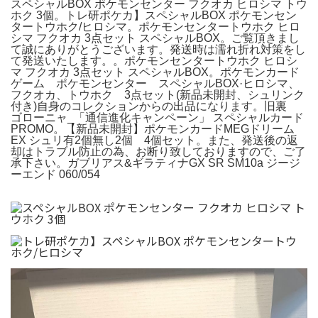
スペシャルBOX ポケモンセンター フクオカ ヒロシマ トウ
ホク 3個。トレ研ポケカ】スペシャルBOX ポケモンセン
タートウホク/ヒロシマ。ポケモンセンタートウホク ヒロ
シマ フクオカ 3点セット スペシャルBOX。ご覧頂きまし
て誠にありがとうございます。発送時は濡れ折れ対策をし
て発送いたします。。ポケモンセンタートウホク ヒロシ
マ フクオカ 3点セット スペシャルBOX。ポケモンカード
ゲーム ポケモンセンター スペシャルBOX·ヒロシマ、
フクオカ、トウホク 3点セット(新品未開封、シュリンク
付き)自身のコレクションからの出品になります。旧裏
ゴローニャ_「通信進化キャンペーン」 スペシャルカード
PROMO。【新品未開封】ポケモンカードMEGドリーム
EX シュリ有2個無し2個 4個セット。また、発送後の返
却はトラブル防止の為、お断り致しておりますので、ご了
承下さい。ガブリアス&ギラティナGX SR SM10a ジージ
ーエンド 060/054