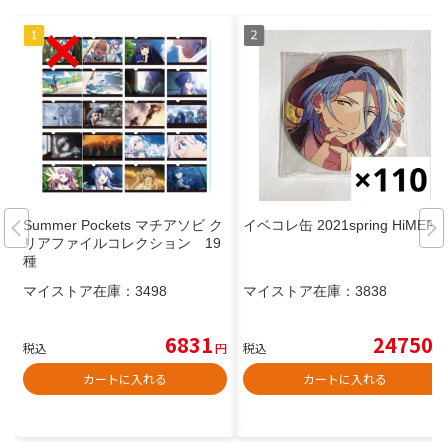
Summer Pockets マチアソビ ク
イベコレ缶 2021spring HiMERU
リアファイルコレクション 19
種
マイストア在庫：
3498
マイストア在庫：
3838
6831
24750
税込
円
税込
円
カートに入れる
カートに入れる