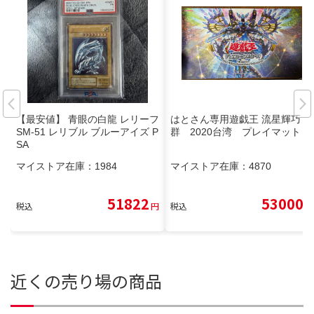
【最安値】 青眼の白龍 レリーフ
はとさん専用遊戯王 流星輝巧
SM-51 レリブル ブルーアイズ P
群 2020台湾 プレイマット
SA
マイストア在庫：
1984
マイストア在庫：
4870
51822
53000
税込
円
税込
円
近くの売り場の商品