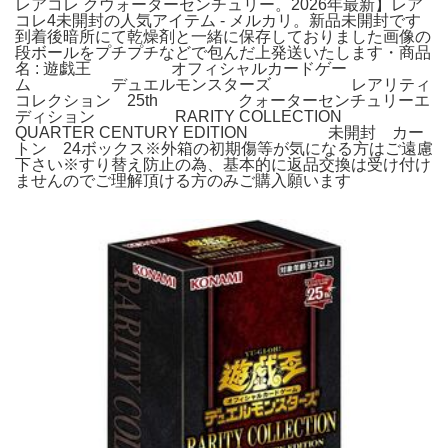
レアコレ クウォーターセンチュリー。2026年最新】レア
コレ4未開封の人気アイテム - メルカリ。新品未開封です
到着後暗所にて乾燥剤と一緒に保存しておりました画像の
段ボールをプチプチなどで包んだ上発送いたします・商品
名 : 遊戯王 オフィシャルカードゲー
ム デュエルモンスターズ レアリティ
コレクション 25th クォーターセンチュリーエ
ディション RARITY COLLECTION
QUARTER CENTURY EDITION 未開封 カー
トン 24ボックス※外箱の初期傷等が気になる方はご遠慮
下さい※すり替え防止の為、基本的に返品交換は受け付け
ませんのでご理解頂ける方のみご購入願います