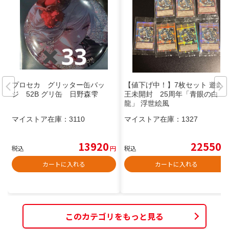
プロセカ グリッター缶バッ
【値下げ中！】7枚セット 遊戯
ジ 52B グリ缶 日野森雫
王未開封 25周年「青眼の白
龍」 浮世絵風
マイストア在庫：
3110
マイストア在庫：
1327
13920
22550
税込
円
税込
円
カートに入れる
カートに入れる
このカテゴリをもっと見る