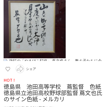
シェア
HOT !
徳島県 池田高等学校 蔦監督 色紙
徳島県立池田高校野球部監督 蔦文也氏
のサイン色紙 - メルカリ