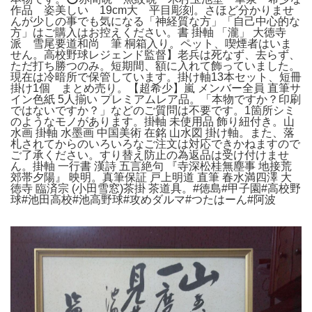
作品 姿美しい 19cm大 平目彫刻。さほど分かりませ
んが少しの事でも気になる「神経質な方」「自己中心的な
方」はご購入はお控えください。書 掛軸 「瀧」 大徳寺
派 雪尾要道和尚 筆 桐箱入り。ペット、喫煙者はいま
せん。高校野球レジェンド監督】老兵は死なず、去らず、
ただ打ち勝つのみ。短期間、額に入れて飾っていました。
現在は冷暗所で保管しています。掛け軸13本セット、短冊
掛け1個 まとめ売り。【超希少】嵐 メンバー全員 直筆サ
イン色紙 5人揃い プレミアムレア品。「本物ですか？印刷
ではないですか？」などのご質問は不要です。1箇所シミ
のようなモノがあります。掛軸 未使用品 飾り紐付き。山
水画 掛軸 水墨画 中国美術 在銘 山水図 掛け軸。また、落
札されてからのいろいろなご注文は対応できかねますので
ご了承ください。すり替え防止の為返品は受け付けませ
ん。掛軸 一行書 漢詩 五言絶句 『寺深松桂無塵事 地接荒
郊帯夕陽』 映明。真筆保証 戸上明道 直筆 春水満四澤 大
徳寺 臨済宗 (小田雪窓)茶掛 茶道具。#徳島#甲子園#高校野
球#池田高校#池高野球#攻めダルマ#つたはーん#阿波