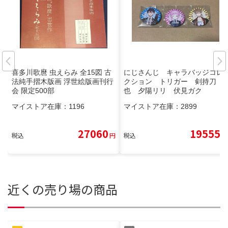
喜多川歌麿 虫えらみ 全15図 古
にじさんじ キャラバッジコレ
法純手摺木版画 浮世絵版画刊行
クション トリガー 剣持刀
会 限定500部
也 夕陽リリ 伏見ガク
マイストア在庫：
1196
マイストア在庫：
2899
27060
19555
税込
円
税込
円
近くの売り場の商品