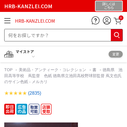
詳しくは
HRB-KANZLEI.COM
こちら
0
HRB-KANZLEI.COM
マイストア
変更
TOP
美術品・アンティーク・コレクション
書
徳島県 池
田高等学校 蔦監督 色紙 徳島県立池田高校野球部監督 蔦文也氏
のサイン色紙 - メルカリ
(2835)