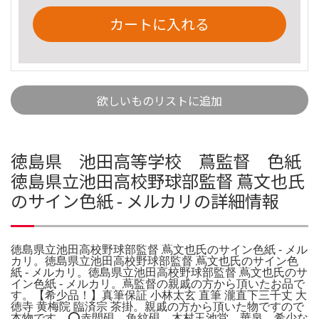
カートに入れる
欲しいものリストに追加
徳島県 池田高等学校 蔦監督 色紙
徳島県立池田高校野球部監督 蔦文也氏
のサイン色紙 - メルカリの詳細情報
徳島県立池田高校野球部監督 蔦文也氏のサイン色紙 - メル
カリ。徳島県立池田高校野球部監督 蔦文也氏のサイン色
紙 - メルカリ。徳島県立池田高校野球部監督 蔦文也氏のサ
イン色紙 - メルカリ。蔦監督の親戚の方から頂いたお品で
す。【希少品！】真筆保証 小林太玄 直筆 瀧直下三千丈 大
徳寺 黄梅院 臨済宗 茶掛。親戚の方から頂いた物ですので
本物です。⭕️赤間硯 魚紋硯 木村玉池堂 華泉 希少な