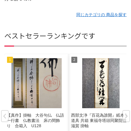
同じカテゴリの 商品を探す
ベストセラーランキングです
【真作】掛軸 大谷句仏 仏語
西部文浄『百花為誰開』紙本 茶
一行書 仏教書法 床の間飾
道具 共箱 東福寺塔頭同聚院住職
り 合箱入 U128
滋賀 掛軸