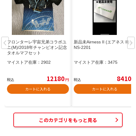
フロンターレ宇宙兄弟コラボユ
新品未Airness II (エアネス II) JA
ニ(M)/2018年チャンピオン記念
NS-2201
タオルマフセット
マイストア在庫：
2902
マイストア在庫：
3475
12180
8410
税込
円
税込
円
カートに入れる
カートに入れる
このカテゴリをもっと見る