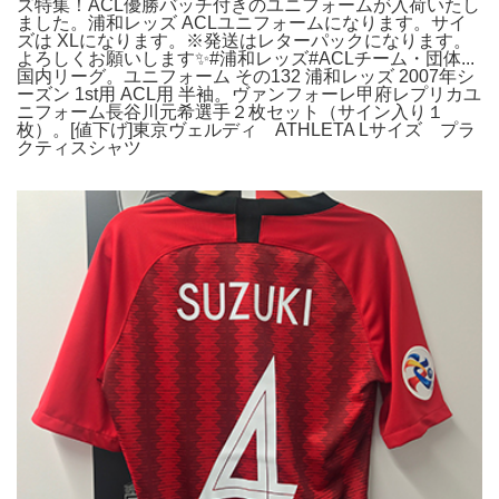
ズ特集！ACL優勝バッチ付きのユニフォームが入荷いたし
ました。浦和レッズ ACLユニフォームになります。サイ
ズは XLになります。※発送はレターパックになります。
よろしくお願いします✨#浦和レッズ#ACLチーム・団体...
国内リーグ。ユニフォーム その132 浦和レッズ 2007年シ
ーズン 1st用 ACL用 半袖。ヴァンフォーレ甲府レプリカユ
ニフォーム長谷川元希選手２枚セット（サイン入り１
枚）。[値下げ]東京ヴェルディ ATHLETA Lサイズ プラ
クティスシャツ