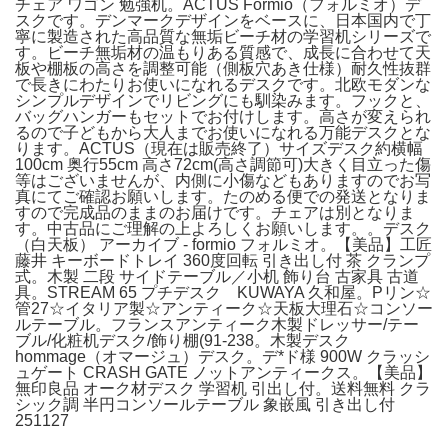
チェア ワゴン 勉強机。ACTUS Formio（フォルミオ）デ
スクです。デンマークデザインをベースに、日本国内で丁
寧に製造された高品質な無垢ビーチ材の学習机シリーズで
す。ビーチ無垢材の温もりある質感で、成長に合わせて天
板や棚板の高さを調整可能（側板穴あき仕様）耐久性抜群
で長きにわたりお使いになれるデスクです。北欧モダンな
シンプルデザインでリビングにも馴染みます。フックと、
バッグハンガーもセットでお付けします。高さが変えられ
るので子どもから大人までお使いになれる万能デスクとな
ります。ACTUS（現在は販売終了）サイズデスク約横幅
100cm 奥行55cm 高さ72cm(高さ調節可)大きく目立った傷
等はございませんが、内側に小傷などもありますのでお写
真にてご確認お願いします。たのめる便での発送となりま
すので完成品のままのお届けです。チェアは別となりま
す。中古品にご理解の上よろしくお願いします。。デスク
（白天板） アーカイブ - formio フォルミオ。【美品】工匠
藤井 キーボードトレイ 360度回転 引き出し付 茶 クランプ
式。木製 二段 サイドテーブル／小机 飾り台 古家具 古道
具。STREAM 65 プチデスク KUWAYA 久和屋。Pリン☆
管27☆イタリア製☆アンティーク☆天板大理石☆コンソー
ルテーブル。フランスアンティーク木製ドレッサー/テー
ブル/化粧机デスク/飾り棚(91-238。木製デスク
hommage（オマージュ）デスク。デ*ド様 900W クラッシ
ュゲート CRASH GATE ノットアンティークス。【美品】
無印良品 オーク材デスク 学習机 引出し付。送料無料 クラ
シック調 半円コンソールテーブル 象嵌風 引き出し付
251127