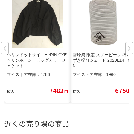
ヘリンドットサイ HeRIN.CYE
雪峰祭 限定 スノーピーク ほお
ヘリンボーン ビッグカラージ
ずき提灯シェード 2020EDITIO
ャケット
N
マイストア在庫：
4786
マイストア在庫：
1960
7482
6750
税込
円
税込
円
近くの売り場の商品